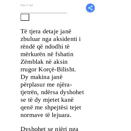
Para 2 vjet
Të tjera detaje janë
zbuluar nga aksidenti i
rëndë që ndodhi të
mërkurën në fshatin
Zëmblak në aksin
rrugor Korçë-Bilisht.
Dy makina janë
përplasur me njëra-
tjetrën, ndërsa dyshohet
se të dy mjetet kanë
qenë me shpejtësi tejet
normave të lejuara.
Dyshohet se njëri nga