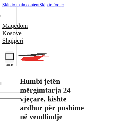
Skip to main content
Skip to footer
Maqedoni
Kosove
Shqiperi
Trendy
Humbi jetën
l
mërgimtarja 24
vjeçare, kishte
ardhur për pushime
në vendlindje