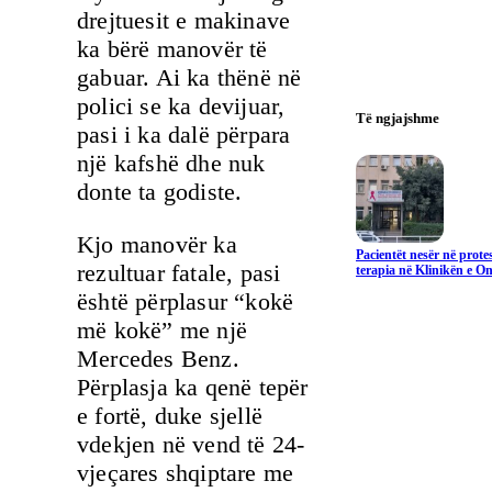
drejtuesit e makinave
ka bërë manovër të
gabuar. Ai ka thënë në
polici se ka devijuar,
Të ngjajshme
pasi i ka dalë përpara
një kafshë dhe nuk
donte ta godiste.
Kjo manovër ka
Pacientët nesër në prote
rezultuar fatale, pasi
terapia në Klinikën e On
është përplasur “kokë
më kokë” me një
Mercedes Benz.
Përplasja ka qenë tepër
e fortë, duke sjellë
vdekjen në vend të 24-
vjeçares shqiptare me