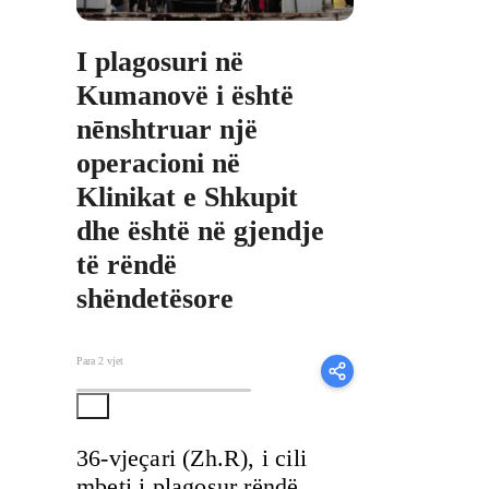
I plagosuri në
Kumanovë i është
nēnshtruar një
operacioni në
Klinikat e Shkupit
dhe është në gjendje
të rëndë
shëndetësore
Para 2 vjet
36-vjeçari (Zh.R), i cili
mbeti i plagosur rëndë