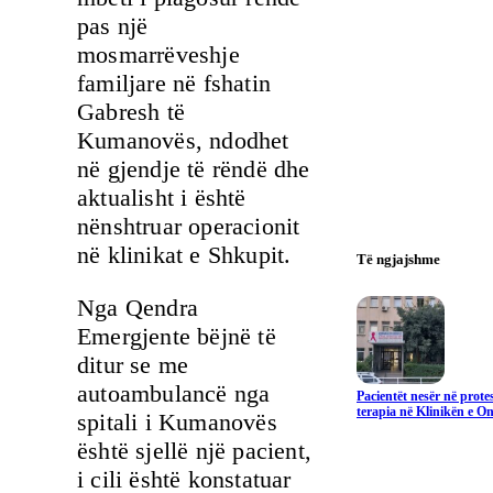
pas një
mosmarrëveshje
familjare në fshatin
Gabresh të
Kumanovës, ndodhet
në gjendje të rëndë dhe
aktualisht i është
nënshtruar operacionit
në klinikat e Shkupit.
Të ngjajshme
Nga Qendra
Emergjente bëjnë të
ditur se me
autoambulancë nga
Pacientët nesër në prote
terapia në Klinikën e On
spitali i Kumanovës
është sjellë një pacient,
i cili është konstatuar