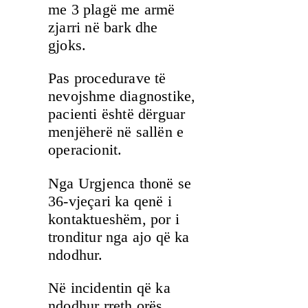
me 3 plagë me armë
zjarri në bark dhe
gjoks.
Pas procedurave të
nevojshme diagnostike,
pacienti është dërguar
menjëherë në sallën e
operacionit.
Nga Urgjenca thonë se
36-vjeçari ka qenë i
kontaktueshëm, por i
tronditur nga ajo që ka
ndodhur.
Në incidentin që ka
ndodhur rreth orës