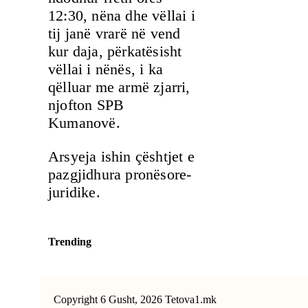
12:30, nëna dhe vëllai i
tij janë vrarë në vend
kur daja, përkatësisht
vëllai i nënës, i ka
qëlluar me armë zjarri,
njofton SPB
Kumanovë.
Arsyeja ishin çështjet e
pazgjidhura pronësore-
juridike.
Trending
Copyright 6 Gusht, 2026 Tetova1.mk