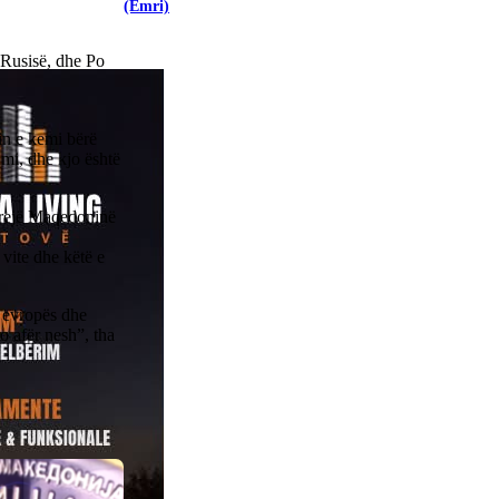
(Emri)
 Rusisë, dhe Po
in e kemi bërë
hmi, dhe kjo është
grejë Maqedoninë
vite dhe këtë e
o evropës dhe
o afër nesh”, tha