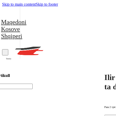
Skip to main content
Skip to footer
Maqedoni
Kosove
Shqiperi
Trendy
Ili
tikull
ta 
Para 2 vjet