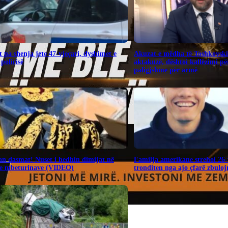
 pa shenja jete 47-vjeçari, dyshimet e
Akuzat e mëdha të Toshkovsk
 policisë
aktakuzë, dështoi kallëzimi për
paligjshme për armë
n dasmat! Nuset i hedhin dimijat në
Familja amerikane strehoi 26-
 e mbeturinave (VIDEO)
tronditen nga ajo çfarë zbulo