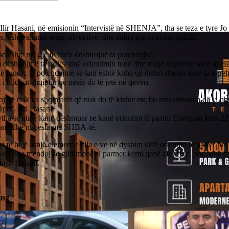
lir Hasani, në emisionin “Intervistë në SHENJA”, tha se teza e tyre Jo
, është shumë reale, objektive, dhe shfaq një orientim politik.
se është një gjë të cilën dëshirojnë ta potencojnë.
dëshirojmë ta theksojmë orientimin tonë dhe rrugë veprimin tonë të cil
të fundit, ta potencojmë se tani është koha që duhet shtetin tonë ta ngre
 i bllokut shqiptar që nesër do të jetë në qeveri.
oj që nuk ka shqiptarët që nuk do të kishte me bo maksimumin që ta n
opë”, tha Hasani.
tha se ata e kanë dëshmuar se kanë orientim të pastër Europian këto 22 
n edhe miqësia me SHBA-të.
 të bëjë asnjë element e cila e ve në dyshim këtë orientim të pastër pr
, dhe mendoj se gjithmonë si partner kemi qenë afër tyre, por edhe at
rash Hasani.
ing