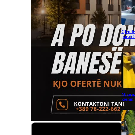
Gjendet
para të
Mbarua
koshin