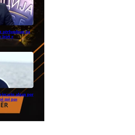
it përfunduan pa
 lejet e
vjeçarin afgan por
jnë më pas