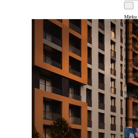
Mjeku I
Evropës
Ai tha 
“Vetëm 
viteve 
misioni
Shpres
në Evr
Hasani 
dëshmo
“Nuk ka
SHBA-së
mes tje
Trend