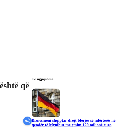
Të ngjajshme
 është që
Biznesmeni shqiptar drejt blerjes së ndërtesës në
qendër të Mynihut me çmim 120 milionë euro