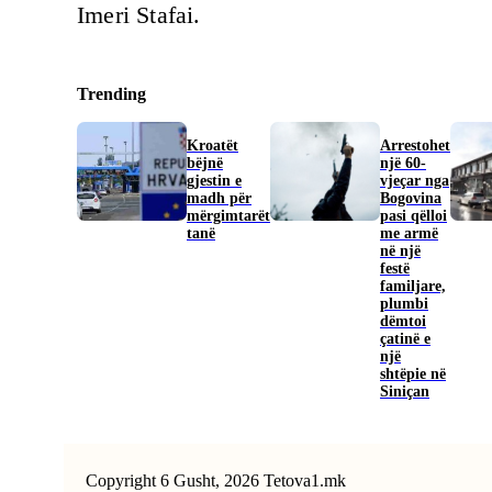
Imeri Stafai.
Trending
Kroatët
Arrestohet
bëjnë
një 60-
gjestin e
vjeçar nga
madh për
Bogovina
mërgimtarët
pasi qëlloi
tanë
me armë
në një
festë
familjare,
plumbi
dëmtoi
çatinë e
një
shtëpie në
Siniçan
Copyright 6 Gusht, 2026 Tetova1.mk