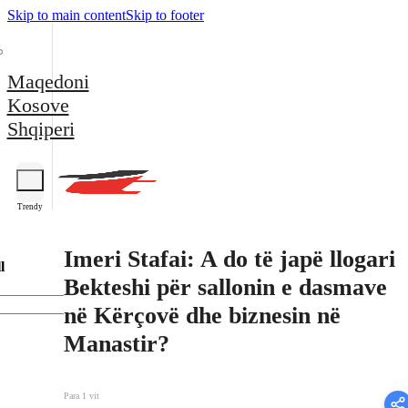
Skip to main content
Skip to footer
Maqedoni
Kosove
Shqiperi
Trendy
Imeri Stafai: A do të japë llogari
l
Bekteshi për sallonin e dasmave
në Kërçovë dhe biznesin në
Manastir?
Para 1 vit