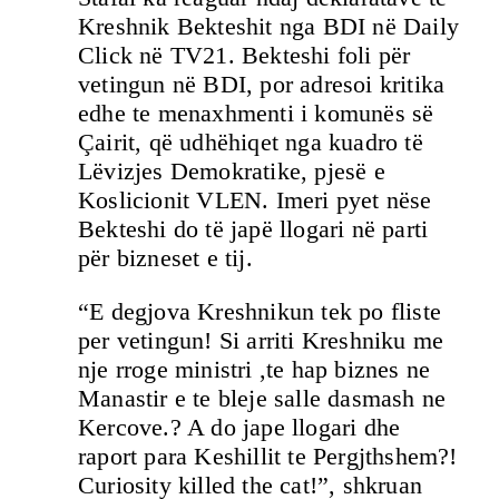
Kreshnik Bekteshit nga BDI në Daily
Click në TV21. Bekteshi foli për
vetingun në BDI, por adresoi kritika
edhe te menaxhmenti i komunës së
Çairit, që udhëhiqet nga kuadro të
Lëvizjes Demokratike, pjesë e
Koslicionit VLEN. Imeri pyet nëse
Bekteshi do të japë llogari në parti
për bizneset e tij.
“E degjova Kreshnikun tek po fliste
per vetingun! Si arriti Kreshniku me
nje rroge ministri ,te hap biznes ne
Manastir e te bleje salle dasmash ne
Kercove.? A do jape llogari dhe
raport para Keshillit te Pergjthshem?!
Curiosity killed the cat!”, shkruan