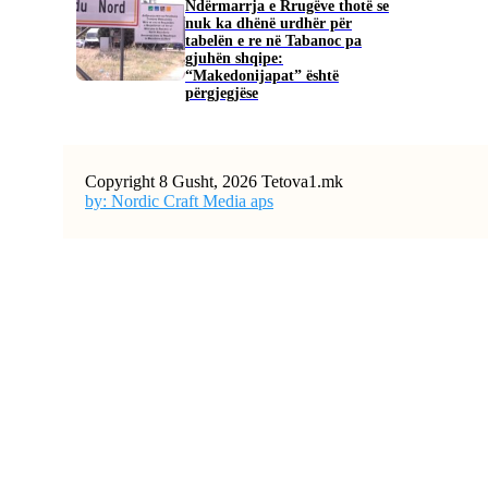
Ndërmarrja e Rrugëve thotë se
nuk ka dhënë urdhër për
tabelën e re në Tabanoc pa
gjuhën shqipe:
“Makedonijapat” është
përgjegjëse
Copyright 8 Gusht, 2026 Tetova1.mk
by: Nordic Craft Media aps