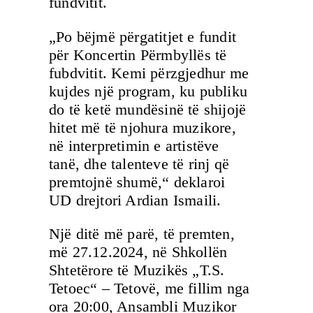
fundvitit.
„Po bëjmë përgatitjet e fundit
për Koncertin Përmbyllës të
fubdvitit. Kemi përzgjedhur me
kujdes një program, ku publiku
do të ketë mundësinë të shijojë
hitet më të njohura muzikore,
në interpretimin e artistëve
tanë, dhe talenteve të rinj që
premtojnë shumë,“ deklaroi
UD drejtori Ardian Ismaili.
Një ditë më parë, të premten,
më 27.12.2024, në Shkollën
Shtetërore të Muzikës „T.S.
Tetoec“ – Tetovë, me fillim nga
ora 20:00, Ansambli Muzikor