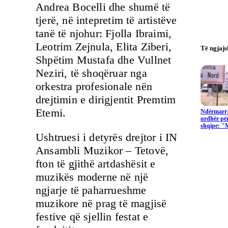
Andrea Bocelli dhe shumë të
tjerë, në intepretim të artistëve
tanë të njohur: Fjolla Ibraimi,
Leotrim Zejnula, Elita Ziberi,
Të ngjaj
Shpëtim Mustafa dhe Vullnet
Neziri, të shoqëruar nga
orkestra profesionale nën
drejtimin e dirigjentit Premtim
Etemi.
Ndërmarrj
urdhër për
shqipe: "
Ushtruesi i detyrës drejtor i IN
Ansambli Muzikor – Tetovë,
fton të gjithë artdashësit e
muzikës moderne në një
ngjarje të paharrueshme
muzikore në prag të magjisë
festive që sjellin festat e