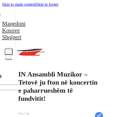
Skip to main content
Skip to footer
Maqedoni
Kosove
Shqiperi
Trendy
IN Ansambli Muzikor –
l
Tetovë ju fton në koncertin
e paharrueshëm të
fundvitit!
Para 2 vjet