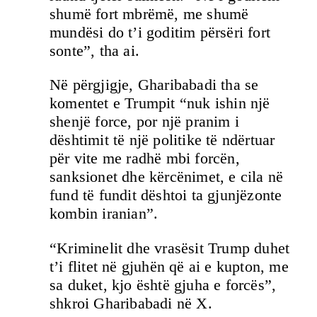
shumë fort mbrëmë, me shumë
mundësi do t’i goditim përsëri fort
sonte”, tha ai.
Në përgjigje, Gharibabadi tha se
komentet e Trumpit “nuk ishin një
shenjë force, por një pranim i
dështimit të një politike të ndërtuar
për vite me radhë mbi forcën,
sanksionet dhe kërcënimet, e cila në
fund të fundit dështoi ta gjunjëzonte
kombin iranian”.
“Kriminelit dhe vrasësit Trump duhet
t’i flitet në gjuhën që ai e kupton, me
sa duket, kjo është gjuha e forcës”,
shkroi Gharibabadi në X.