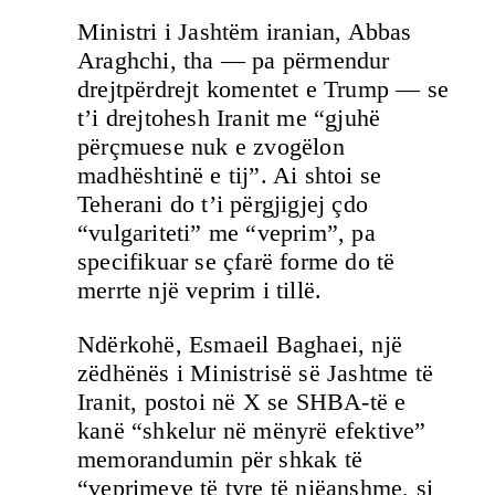
Ministri i Jashtëm iranian, Abbas
Araghchi, tha — pa përmendur
drejtpërdrejt komentet e Trump — se
t’i drejtohesh Iranit me “gjuhë
përçmuese nuk e zvogëlon
madhështinë e tij”. Ai shtoi se
Teherani do t’i përgjigjej çdo
“vulgariteti” me “veprim”, pa
specifikuar se çfarë forme do të
merrte një veprim i tillë.
Ndërkohë, Esmaeil Baghaei, një
zëdhënës i Ministrisë së Jashtme të
Iranit, postoi në X se SHBA-të e
kanë “shkelur në mënyrë efektive”
memorandumin për shkak të
“veprimeve të tyre të njëanshme, si