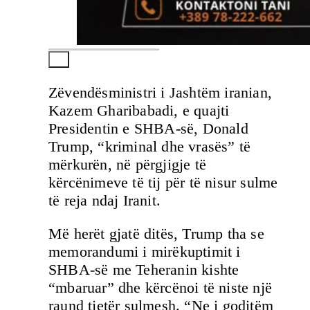
Zëvendësministri i Jashtëm iranian,
Kazem Gharibabadi, e quajti
Presidentin e SHBA-së, Donald
Trump, “kriminal dhe vrasës” të
mërkurën, në përgjigje të
kërcënimeve të tij për të nisur sulme
të reja ndaj Iranit.
Më herët gjatë ditës, Trump tha se
memorandumi i mirëkuptimit i
SHBA-së me Teheranin kishte
“mbaruar” dhe kërcënoi të niste një
raund tjetër sulmesh. “Ne i goditëm