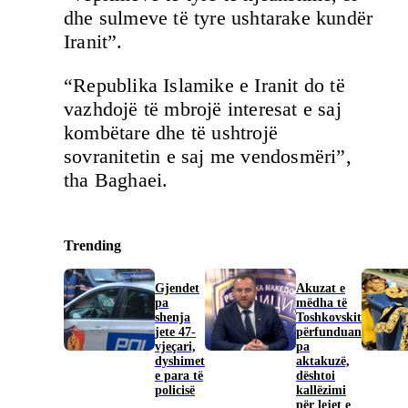
dhe sulmeve të tyre ushtarake kundër
Iranit”.
“Republika Islamike e Iranit do të
vazhdojë të mbrojë interesat e saj
kombëtare dhe të ushtrojë
sovranitetin e saj me vendosmëri”,
tha Baghaei.
Trending
Gjendet
Akuzat e
pa
mëdha të
shenja
Toshkovskit
jete 47-
përfunduan
vjeçari,
pa
dyshimet
aktakuzë,
e para të
dështoi
policisë
kallëzimi
për lejet e