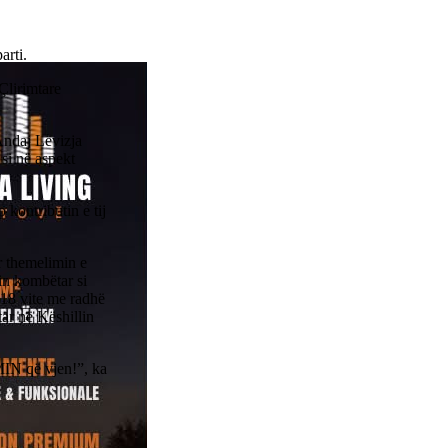
arti.
Çlirimtare
Andaj Lëvizja
 si në aspekt
 kontributin e tij
r themelimin e
in kombëtar si
 18 vite me radhë
ar në Këshillin
IN që vjen!”, ka