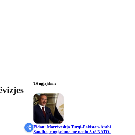
Të ngjajshme
ëvizjes
Fidan: Marrëveshja Turqi-Pakistan-Arabi
Saudite, e ngjashme me nenin 5 të NATO-