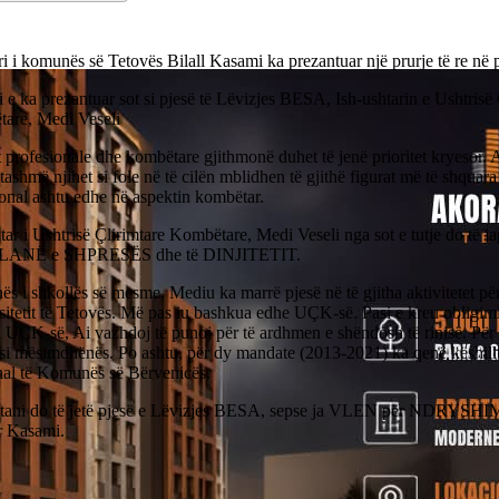
i i komunës së Tetovës Bilall Kasami ka prezantuar një prurje të re në p
e ka prezantuar sot si pjesë të Lëvizjes BESA, Ish-ushtarin e Ushtrisë 
are, Medi Veseli
 profesionale dhe kombëtare gjithmonë duhet të jenë prioritet kryesor. 
shmë njihet si fole në të cilën mblidhen të gjithë figurat më të shquara
onal ashtu edhe në aspektin kombëtar.
tar i Ushtrisë Çlirimtare Kombëtare, Medi Veseli nga sot e tutje do të jap
LANË e SHPRESËS dhe të DINJITETIT.
ës i shkollës së mesme, Mediu ka marrë pjesë në të gjitha aktivitetet pë
sitetit të Tetovës. Më pas iu bashkua edhe UÇK-së. Pasi e kreu obligim
i UÇK-së, Ai vazhdoj të punoj për të ardhmen e shëndosh të rinisë. Për
si mësimdhënës. Po ashtu, për dy mandate (2013-2021) ka qenë këshillt
l të Komunës së Bërvenicës.
tani do të jetë pjesë e Lëvizjes BESA, sepse ja VLEN për NDRYSHIM
r Kasami.