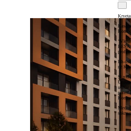
Kryetar
Kasami 
Kombët
“Vlerat
BESA ta
profesi
Ish-ush
në KA
Si nxën
Univer
ushtar 
punon 
Komuna
Mediu 
shkrua