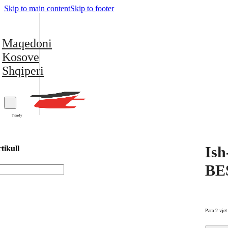
Skip to main content
Skip to footer
Maqedoni
Kosove
Shqiperi
Trendy
Ish
tikull
BE
Para 2 vjet