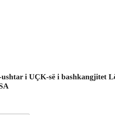
-ushtar i UÇK-së i bashkangjitet L
SA