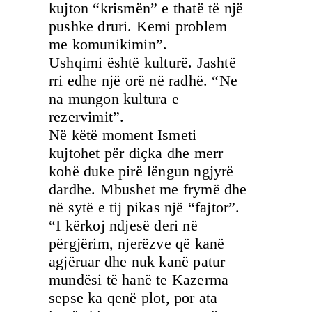
kujton “krismën” e thatë të një
pushke druri. Kemi problem
me komunikimin”.
Ushqimi është kulturë. Jashtë
rri edhe një orë në radhë. “Ne
na mungon kultura e
rezervimit”.
Në këtë moment Ismeti
kujtohet për diçka dhe merr
kohë duke pirë lëngun ngjyrë
dardhe. Mbushet me frymë dhe
në sytë e tij pikas një “fajtor”.
“I kërkoj ndjesë deri në
përgjërim, njerëzve që kanë
agjëruar dhe nuk kanë patur
mundësi të hanë te Kazerma
sepse ka qenë plot, por ata