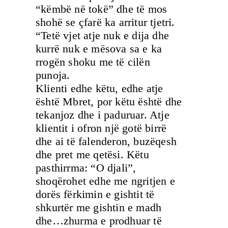
“këmbë në tokë” dhe të mos
shohë se çfarë ka arritur tjetri.
“Tetë vjet atje nuk e dija dhe
kurrë nuk e mësova sa e ka
rrogën shoku me të cilën
punoja.
Klienti edhe këtu, edhe atje
është Mbret, por këtu është dhe
tekanjoz dhe i paduruar. Atje
klientit i ofron një gotë birrë
dhe ai të falenderon, buzëqesh
dhe pret me qetësi. Këtu
pasthirrma: “O djali”,
shoqërohet edhe me ngritjen e
dorës fërkimin e gishtit të
shkurtër me gishtin e madh
dhe…zhurma e prodhuar të