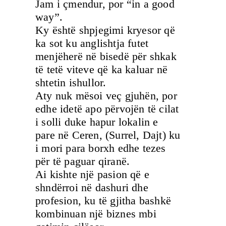
Jam i çmendur, por “in a good
way”.
Ky është shpjegimi kryesor që
ka sot ku anglishtja futet
menjëherë në bisedë për shkak
të tetë viteve që ka kaluar në
shtetin ishullor.
Aty nuk mësoi veç gjuhën, por
edhe idetë apo përvojën të cilat
i solli duke hapur lokalin e
pare në Ceren, (Surrel, Dajt) ku
i mori para borxh edhe tezes
për të paguar qiranë.
Ai kishte një pasion që e
shndërroi në dashuri dhe
profesion, ku të gjitha bashkë
kombinuan një biznes mbi