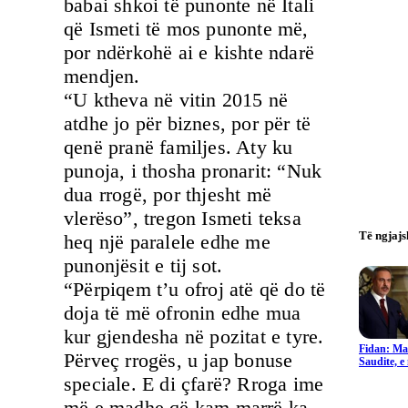
babai shkoi të punonte në Itali
që Ismeti të mos punonte më,
por ndërkohë ai e kishte ndarë
mendjen.
“U ktheva në vitin 2015 në
atdhe jo për biznes, por për të
qenë pranë familjes. Aty ku
punoja, i thosha pronarit: “Nuk
dua rrogë, por thjesht më
vlerëso”, tregon Ismeti teksa
Të ngjaj
heq një paralele edhe me
punonjësit e tij sot.
“Përpiqem t’u ofroj atë që do të
doja të më ofronin edhe mua
kur gjendesha në pozitat e tyre.
Fidan: Ma
Përveç rrogës, u jap bonuse
Saudite, 
speciale. E di çfarë? Rroga ime
më e madhe që kam marrë ka