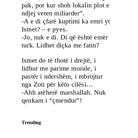
pak, por kur shoh lokalin plot e
ndjej veten miliarder”.
-A e di çfarë kuptimi ka emri yt
Ismet? – e pyes.
-Jo, nuk e di. Di që është emër
turk. Lidhet diçka me fatin?
Ismet do të thotë i drejtë, i
lidhur me parime morale, i
pastër i ndershëm, i mbrojtur
nga Zoti për këto cilësi…
-Ahh atëherë marshallah. Nuk
qenkam i “çmendur”!
Trending