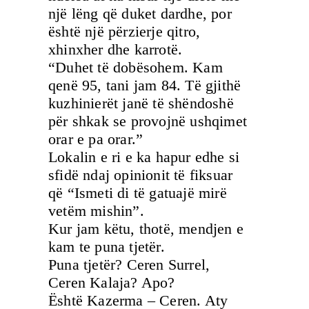
një lëng që duket dardhe, por
është një përzierje qitro,
xhinxher dhe karrotë.
“Duhet të dobësohem. Kam
qenë 95, tani jam 84. Të gjithë
kuzhinierët janë të shëndoshë
për shkak se provojnë ushqimet
orar e pa orar.”
Lokalin e ri e ka hapur edhe si
sfidë ndaj opinionit të fiksuar
që “Ismeti di të gatuajë mirë
vetëm mishin”.
Kur jam këtu, thotë, mendjen e
kam te puna tjetër.
Puna tjetër? Ceren Surrel,
Ceren Kalaja? Apo?
Është Kazerma – Ceren. Aty