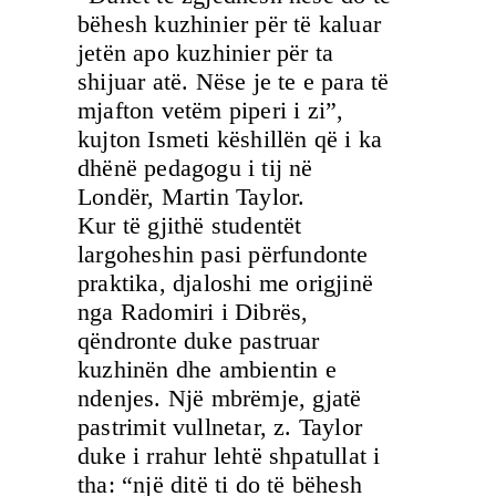
bëhesh kuzhinier për të kaluar
jetën apo kuzhinier për ta
shijuar atë. Nëse je te e para të
mjafton vetëm piperi i zi”,
kujton Ismeti këshillën që i ka
dhënë pedagogu i tij në
Londër, Martin Taylor.
Kur të gjithë studentët
largoheshin pasi përfundonte
praktika, djaloshi me origjinë
nga Radomiri i Dibrës,
qëndronte duke pastruar
kuzhinën dhe ambientin e
ndenjes. Një mbrëmje, gjatë
pastrimit vullnetar, z. Taylor
duke i rrahur lehtë shpatullat i
tha: “një ditë ti do të bëhesh