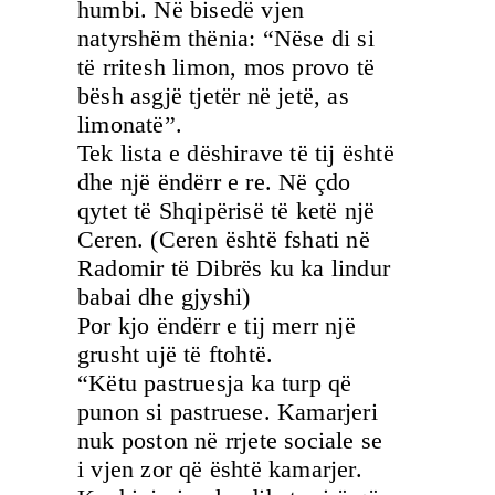
humbi. Në bisedë vjen
natyrshëm thënia: “Nëse di si
të rritesh limon, mos provo të
bësh asgjë tjetër në jetë, as
limonatë”.
Tek lista e dëshirave të tij është
dhe një ëndërr e re. Në çdo
qytet të Shqipërisë të ketë një
Ceren. (Ceren është fshati në
Radomir të Dibrës ku ka lindur
babai dhe gjyshi)
Por kjo ëndërr e tij merr një
grusht ujë të ftohtë.
“Këtu pastruesja ka turp që
punon si pastruese. Kamarjeri
nuk poston në rrjete sociale se
i vjen zor që është kamarjer.