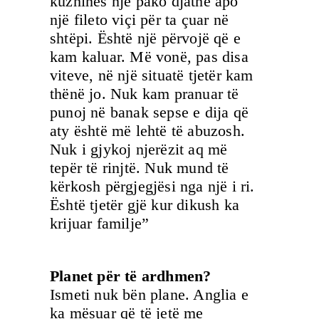
kuzhinës një pako djathë apo
një fileto viçi për ta çuar në
shtëpi. Është një përvojë që e
kam kaluar. Më vonë, pas disa
viteve, në një situatë tjetër kam
thënë jo. Nuk kam pranuar të
punoj në banak sepse e dija që
aty është më lehtë të abuzosh.
Nuk i gjykoj njerëzit aq më
tepër të rinjtë. Nuk mund të
kërkosh përgjegjësi nga një i ri.
Është tjetër gjë kur dikush ka
krijuar familje”
Planet për të ardhmen?
Ismeti nuk bën plane. Anglia e
ka mësuar që të jetë me