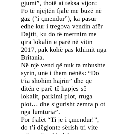
gjumi”, thotë ai teksa vijon:
Po të njëjtën fjalë me buzë në
gaz (“i çmendur”), ka pasur
edhe kur i tregova vendin afër
Dajtit, ku do të merrnim me
qira lokalin e parë në vitin
2017, pak kohë pas kthimit nga
Britania.
Në një vend që nuk ta mbushte
syrin, unë i them nënës: “Do
t’ia shohim hajrin” dhe që
ditën e parë të hapjes së
lokalit, parkimi plot, rruga
plot… dhe sigurisht zemra plot
nga lumturia”.
Por fjalët “Ti je i çmendur!”,
do t’i dëgjonte sërish tri vite