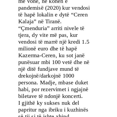
më vonë, në kohën e
pandemisë (2020) kur vendosi
të hapë lokalin e dytë “Ceren
Kalaja” në Tiranë.
“Çmenduria” arriti nivele të
tjera, dy vite më pas, kur
vendosi të marrë një kredi 1.5
milionë euro dhe të hapë
Kazerma-Ceren, ku sot janë
punësuar mbi 100 vetë dhe në
një ditë fundjave mund të
drekojnë/darkojnë 1000
persona. Madje, mbase duket
habi, por rezervimet i ngjajnë
biletave të ndonjë koncerti.
I gjithë ky sukses nuk del
papritur nga ibriku i kuzhinës
së tij si të ishte xhind