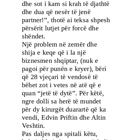
dhe sot i kam si krah të djathtë
dhe dua që nesër të jenë
partner!”, thotë ai teksa shpesh
përsërit lutjet për forcë dhe
shëndet.
Një problem në zemër dhe
shija e keqe që i la një
biznesmen shqiptar, (nuk e
pagoi për punën e kryer), bëri
që 28 vjeçari të vendosë të
bëhet zot i vetes në atë që e
quan “jetë të dytë”. Për këtë,
ngre dolli sa herë të mundet
për dy kirurgët duarartë që ka
vendi, Edvin Priftin dhe Altin
Veshtin.
Pas daljes nga spitali këtu,