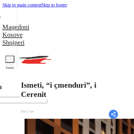
Skip to main content
Skip to footer
Maqedoni
Kosove
Shqiperi
Trendy
Ismeti, “i çmenduri”, i
l
Cerenit
Para 2 vjet