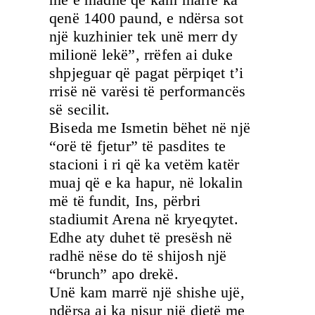
qenë 1400 paund, e ndërsa sot
një kuzhinier tek unë merr dy
milionë lekë”, rrëfen ai duke
shpjeguar që pagat përpiqet t’i
rrisë në varësi të performancës
së secilit.
Biseda me Ismetin bëhet në një
“orë të fjetur” të pasdites te
stacioni i ri që ka vetëm katër
muaj që e ka hapur, në lokalin
më të fundit, Ins, përbri
stadiumit Arena në kryeqytet.
Edhe aty duhet të presësh në
radhë nëse do të shijosh një
“brunch” apo drekë.
Unë kam marrë një shishe ujë,
ndërsa ai ka nisur një dietë me