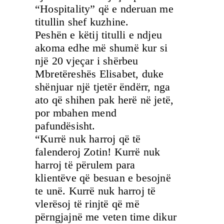
“Hospitality” që e nderuan me
titullin shef kuzhine.
Peshën e këtij titulli e ndjeu
akoma edhe më shumë kur si
një 20 vjeçar i shërbeu
Mbretëreshës Elisabet, duke
shënjuar një tjetër ëndërr, nga
ato që shihen pak herë në jetë,
por mbahen mend
pafundësisht.
“Kurrë nuk harroj që të
falenderoj Zotin! Kurrë nuk
harroj të përulem para
klientëve që besuan e besojnë
te unë. Kurrë nuk harroj të
vlerësoj të rinjtë që më
përngjajnë me veten time dikur