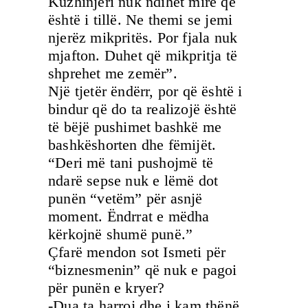
Kuzhinjeri nuk ndihet mirë që
është i tillë. Ne themi se jemi
njerëz mikpritës. Por fjala nuk
mjafton. Duhet që mikpritja të
shprehet me zemër”.
Një tjetër ëndërr, por që është i
bindur që do ta realizojë është
të bëjë pushimet bashkë me
bashkëshorten dhe fëmijët.
“Deri më tani pushojmë të
ndarë sepse nuk e lëmë dot
punën “vetëm” për asnjë
moment. Ëndrrat e mëdha
kërkojnë shumë punë.”
Çfarë mendon sot Ismeti për
“biznesmenin” që nuk e pagoi
për punën e kryer?
-Dua ta harroj dhe i kam thënë