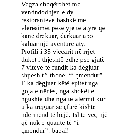
Vegza shoqërohet me
vendndodhjen e dy
restoranteve bashkë me
vlerësimet pesë yje të atyre që
kanë drekuar, darkuar apo
kaluar një aventurë aty.
Profili i 35 vjeçarit në rrjet
duket i thjeshtë edhe pse gjatë
7 viteve të fundit ka dëgjuar
shpesh t’i thonë: “i çmendur”.
E ka dëgjuar këtë epitet nga
goja e nënës, nga shokët e
ngushtë dhe nga të afërmit kur
u ka treguar se çfarë kishte
ndërmend të bëjë. Ishte veç një
që nuk e quante të “i
çmendur”, babai!