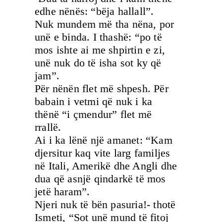
edhe nënës: “bëja hallall”.
Nuk mundem më tha nëna, por
unë e binda. I thashë: “po të
mos ishte ai me shpirtin e zi,
unë nuk do të isha sot ky që
jam”.
Për nënën flet më shpesh. Për
babain i vetmi që nuk i ka
thënë “i çmendur” flet më
rrallë.
Ai i ka lënë një amanet: “Kam
djersitur kaq vite larg familjes
në Itali, Amerikë dhe Angli dhe
dua që asnjë qindarkë të mos
jetë haram”.
Njeri nuk të bën pasuria!- thotë
Ismeti, “Sot unë mund të fitoj