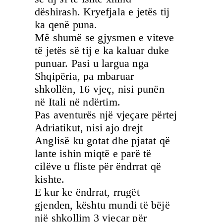
dëshirash. Kryefjala e jetës tij
ka qenë puna.
Mê shumë se gjysmen e viteve
të jetës së tij e ka kaluar duke
punuar. Pasi u largua nga
Shqipëria, pa mbaruar
shkollën, 16 vjeç, nisi punën
në Itali në ndërtim.
Pas aventurës një vjeçare përtej
Adriatikut, nisi ajo drejt
Anglisë ku gotat dhe pjatat që
lante ishin miqtë e parë të
cilëve u fliste për ëndrrat që
kishte.
E kur ke ëndrrat, rrugët
gjenden, kështu mundi të bëjë
një shkollim 3 vjeçar për