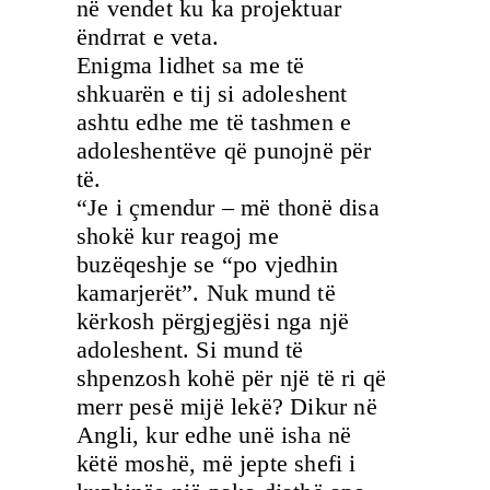
në vendet ku ka projektuar
ëndrrat e veta.
Enigma lidhet sa me të
shkuarën e tij si adoleshent
ashtu edhe me të tashmen e
adoleshentëve që punojnë për
të.
“Je i çmendur – më thonë disa
shokë kur reagoj me
buzëqeshje se “po vjedhin
kamarjerët”. Nuk mund të
kërkosh përgjegjësi nga një
adoleshent. Si mund të
shpenzosh kohë për një të ri që
merr pesë mijë lekë? Dikur në
Angli, kur edhe unë isha në
këtë moshë, më jepte shefi i