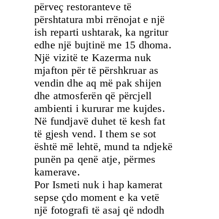
përveç restoranteve të
përshtatura mbi rrënojat e një
ish reparti ushtarak, ka ngritur
edhe një bujtinë me 15 dhoma.
Një vizitë te Kazerma nuk
mjafton për të përshkruar as
vendin dhe aq më pak shijen
dhe atmosferën që përcjell
ambienti i kururar me kujdes.
Në fundjavë duhet të kesh fat
të gjesh vend. I them se sot
është më lehtë, mund ta ndjekë
punën pa qenë atje, përmes
kamerave.
Por Ismeti nuk i hap kamerat
sepse çdo moment e ka vetë
një fotografi të asaj që ndodh