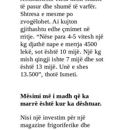
të pasur dhe shumë të varfër.
Shtresa e mesme po
zvogëlohet. Ai kujton
gjithashtu edhe çmimet në
rritje. “Nëse para 4-5 vitesh një
kg djathë nape e merrja 4500
lekë, sot është 10 mijë. Një kg
mish qingji ishte 7 mijë dhe sot
është 13 mijë. Unë e shes
13.500”, thotë Ismeti.
Mësimi më i madh që ka
marrë është kur ka dështuar.
Nisi një investim për një
magazine frigoriferike dhe