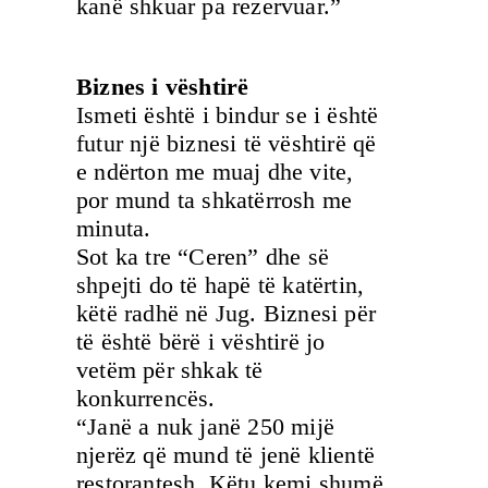
kanë shkuar pa rezervuar.”
Biznes i vështirë
Ismeti është i bindur se i është
futur një biznesi të vështirë që
e ndërton me muaj dhe vite,
por mund ta shkatërrosh me
minuta.
Sot ka tre “Ceren” dhe së
shpejti do të hapë të katërtin,
këtë radhë në Jug. Biznesi për
të është bërë i vështirë jo
vetëm për shkak të
konkurrencës.
“Janë a nuk janë 250 mijë
njerëz që mund të jenë klientë
restorantesh. Këtu kemi shumë