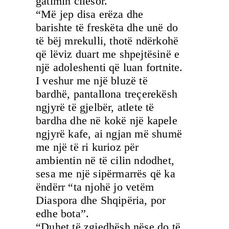
gatimin cilësor.
“Më jep disa erëza dhe
barishte të freskëta dhe unë do
të bëj mrekulli, thotë ndërkohë
që lëviz duart me shpejtësinë e
një adoleshenti që luan fortnite.
I veshur me një bluzë të
bardhë, pantallona treçerekësh
ngjyrë të gjelbër, atlete të
bardha dhe në kokë një kapele
ngjyrë kafe, ai ngjan më shumë
me një të ri kurioz për
ambientin në të cilin ndodhet,
sesa me një sipërmarrës që ka
ëndërr “ta njohë jo vetëm
Diaspora dhe Shqipëria, por
edhe bota”.
“Duhet të zgjedhësh nëse do të