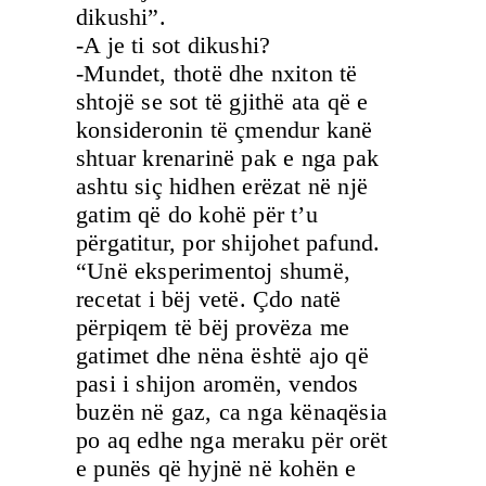
dikushi”.
-A je ti sot dikushi?
-Mundet, thotë dhe nxiton të
shtojë se sot të gjithë ata që e
konsideronin të çmendur kanë
shtuar krenarinë pak e nga pak
ashtu siç hidhen erëzat në një
gatim që do kohë për t’u
përgatitur, por shijohet pafund.
“Unë eksperimentoj shumë,
recetat i bëj vetë. Çdo natë
përpiqem të bëj provëza me
gatimet dhe nëna është ajo që
pasi i shijon aromën, vendos
buzën në gaz, ca nga kënaqësia
po aq edhe nga meraku për orët
e punës që hyjnë në kohën e