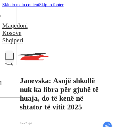
Skip to main content
Skip to footer
Maqedoni
Kosove
Shqiperi
Trendy
Janevska: Asnjë shkollë
l
nuk ka libra për gjuhë të
huaja, do të kenë në
shtator të vitit 2025
Para 2 vjet