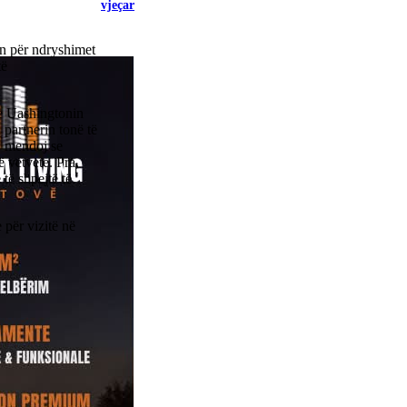
vjeçar
en për ndryshimet
të
he Uashingtonin
 partnerin tonë të
, mendoj se
ë vetvete. Pra,
të shpejtë të
për vizitë në