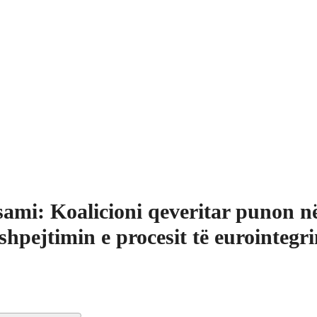
ami: Koalicioni qeveritar punon n
shpejtimin e procesit të eurointegr