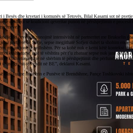
i i Besës dhe kryetari i komunës së Tetovës, Bilal Kasami sot në pyetj
uese deklaroi se koalicioni qeveritar punon në përshpejtimin e procesit 
tegrimeve.
koalicion qeveritar punojmë intensivisht në partneritet me Brukselin d
gjetur partnerë në Sofje, sepse megjithatë Sofjen duhet ta shohim ende si
ëm, mikun tonë të ardhshëm. Për sa kohë nuk e kemi këtë kontekst të ri
met kushtetuese janë të vështira për t’u zbatuar sepse nuk janë qëllim n
met kushtetuese janë në shërbim të përshpejtimit dhe përfundimit sa më 
t të integrimit të vendit në BE”, deklaroi Kasami.
 së bashku me ministrin e Punëve të Brendshme, Pançe Toshkovski ishte 
ë.
ing