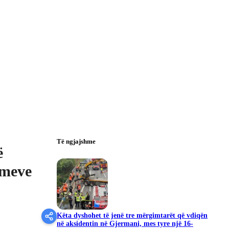
Të ngjajshme
ë
imeve
Këta dyshohet të jenë tre mërgimtarët që vdiqën
në aksidentin në Gjermani, mes tyre një 16-