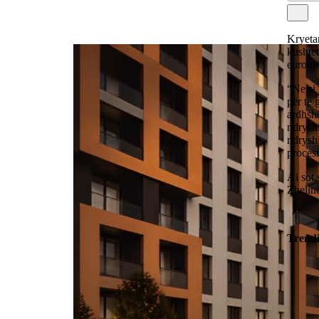
Kryetar
kushtet
euroin
“Ne si 
për të 
ardhsh
ndryshi
ndryshi
procesi
Ai sot
Zhelin
Trend