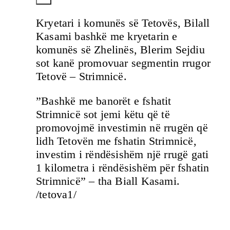
Kryetari i komunës së Tetovës, Bilall
Kasami bashkë me kryetarin e
komunës së Zhelinës, Blerim Sejdiu
sot kanë promovuar segmentin rrugor
Tetovë – Strimnicë.
”Bashkë me banorët e fshatit
Strimnicë sot jemi këtu që të
promovojmë investimin në rrugën që
lidh Tetovën me fshatin Strimnicë,
investim i rëndësishëm një rrugë gati
1 kilometra i rëndësishëm për fshatin
Strimnicë” – tha Biall Kasami.
/tetova1/