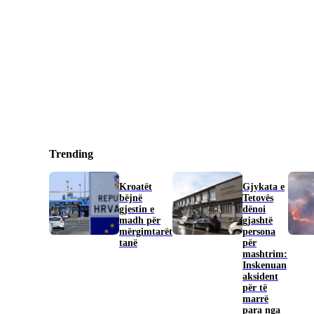
Trending
Kroatët
Gjykata e
bëjnë
Tetovës
gjestin e
dënoi
madh për
gjashtë
mërgimtarët
persona
tanë
për
mashtrim:
Inskenuan
aksident
për të
marrë
para nga