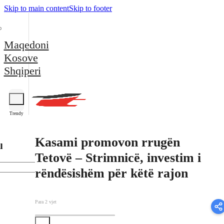
Skip to main content
Skip to footer
Maqedoni
Kosove
Shqiperi
Trendy
Kasami promovon rrugën
l
Tetovë – Strimnicë, investim i
rëndësishëm për këtë rajon
Para 2 vjet