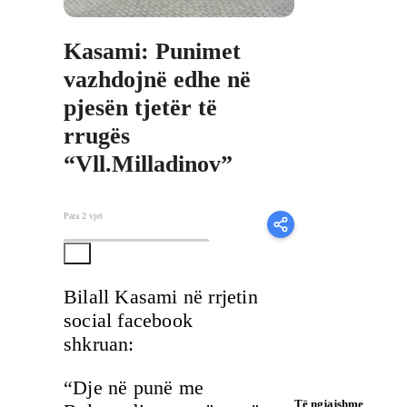
Kasami: Punimet
vazhdojnë edhe në
pjesën tjetër të
rrugës
“Vll.Milladinov”
Para 2 vjet
Bilall Kasami në rrjetin
social facebook
shkruan:
“Dje në punë me
Të ngjajshme