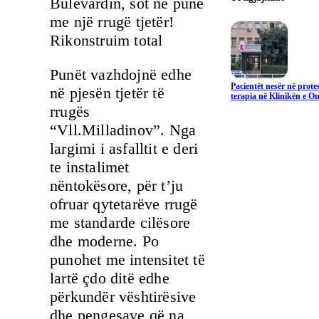
Bulevardin, sot në punë
me një rrugë tjetër!
Rikonstruim total
Punët vazhdojnë edhe
Pacientët nesër në prote
në pjesën tjetër të
terapia në Klinikën e On
rrugës
“Vll.Milladinov”. Nga
largimi i asfalltit e deri
te instalimet
nëntokësore, për t’ju
ofruar qytetarëve rrugë
me standarde cilësore
dhe moderne. Po
punohet me intensitet të
lartë çdo ditë edhe
përkundër vështirësive
dhe pengesave që na