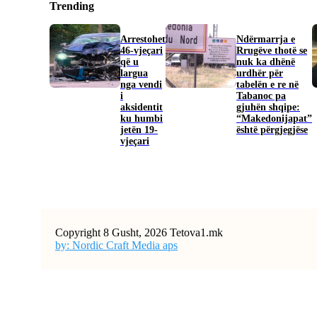
Trending
Arrestohet
Ndërmarrja e
46-vjeçari
Rrugëve thotë se
që u
nuk ka dhënë
largua
urdhër për
nga vendi
tabelën e re në
i
Tabanoc pa
aksidentit
gjuhën shqipe:
ku humbi
“Makedonijapat”
jetën 19-
është përgjegjëse
vjeçari
Copyright 8 Gusht, 2026 Tetova1.mk
by: Nordic Craft Media aps