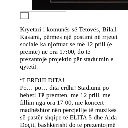
Kryetari i komunës së Tetovës, Bilall
Kasami, përmes një postimi në rrjetet
sociale ka njoftuar se më 12 prill (e
premte) në ora 17:00, do të
prezantojë projektin për staduimin e
qytetit.
“I ERDHI DITA!
Po… po… dita erdhi! Stadiumi po
bëhet! Të premten, me 12 prill, me
fillim nga ora 17:00, me koncert
madhështor nën përcjellje të muzikës
së pastër shqipe të ELITA 5 dhe Aida
Doçit, bashkërisht do të prezentojmë