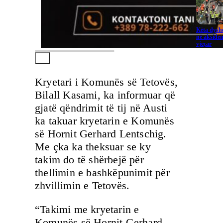
Këta dysho
në aksiden
vjeçar
Kryetari i Komunës së Tetovës,
Bilall Kasami, ka informuar që
gjatë qëndrimit të tij në Austi
ka takuar kryetarin e Komunës
së Hornit Gerhard Lentschig.
Me çka ka theksuar se ky
takim do të shërbejë për
thellimin e bashkëpunimit për
zhvillimin e Tetovës.
“Takimi me kryetarin e
Komunës së Hornit Gerhard