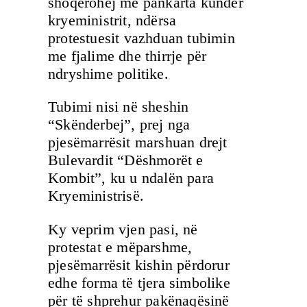
shoqërohej me pankarta kundër
kryeministrit, ndërsa
protestuesit vazhduan tubimin
me fjalime dhe thirrje për
ndryshime politike.
Tubimi nisi në sheshin
“Skënderbej”, prej nga
pjesëmarrësit marshuan drejt
Bulevardit “Dëshmorët e
Kombit”, ku u ndalën para
Kryeministrisë.
Ky veprim vjen pasi, në
protestat e mëparshme,
pjesëmarrësit kishin përdorur
edhe forma të tjera simbolike
për të shprehur pakënaqësinë