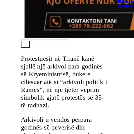
Fidan: Ma
Saudite, 
Protestuesit në Tiranë kanë
sjellë një arkivol para godinës
së Kryeministrisë, duke e
cilësuar atë si “arkivoli politik i
Ramës”, në një tjetër veprim
simbolik gjatë protestës së 35-
të radhazi.
Arkivoli u vendos përpara
godinës së qeverisë dhe