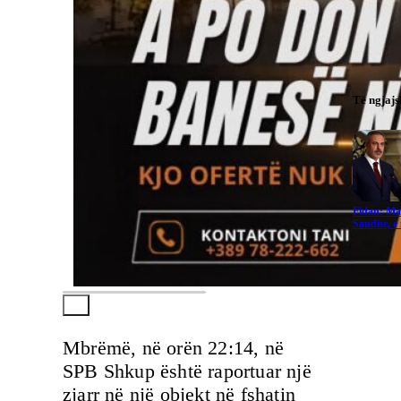
Të ngjaj
Fidan: Ma
Saudite, 
Mbrëmë, në orën 22:14, në
SPB Shkup është raportuar një
zjarr në një objekt në fshatin