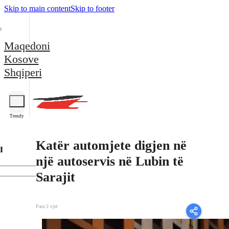
Skip to main content
Skip to footer
Maqedoni
Kosove
Shqiperi
Trendy
Katër automjete digjen në
l
një autoservis në Lubin të
Sarajit
Para 2 vjet