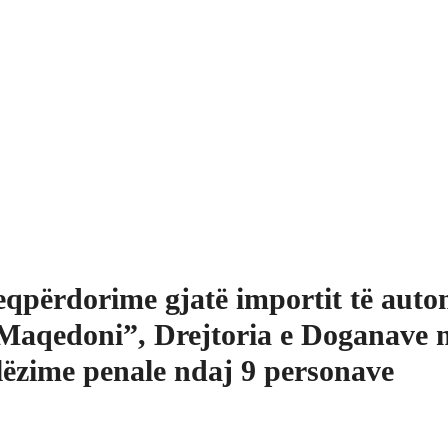
qpërdorime gjatë importit të auto
Maqedoni”, Drejtoria e Doganave 
lëzime penale ndaj 9 personave