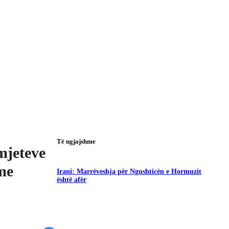
Të ngjajshme
mjeteve
me
Irani: Marrëveshja për Ngushticën e Hormuzit
është afër