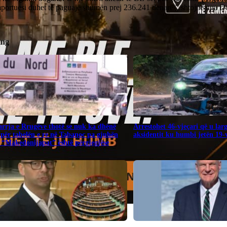
importuesi duhet të paguajë shumën prej 236.241 denarë”, shtojnë nga D
ing
rrja e Rrugëve thotë se nuk ka dhënë
Arrestohet 46-vjeçari që u lar
për tabelën e re në Tabanoc pa gjuhën
aksidentit ku humbi jetën 19-v
 “Makedonijapat” është përgjegjëse