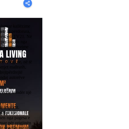
shtruar kallëzime
ete të përdorura,
 përcjell TV21. Në
i për largim nga
 me keqpërdorime
reve ligjore, në të
omjet mallrash,
rejtpërdrejtë
 ndaj autorëve
r edhe kundër një
të importit.
aqitur një
rohen nga pagesa e
zuar për origjinën
itur vendim me të