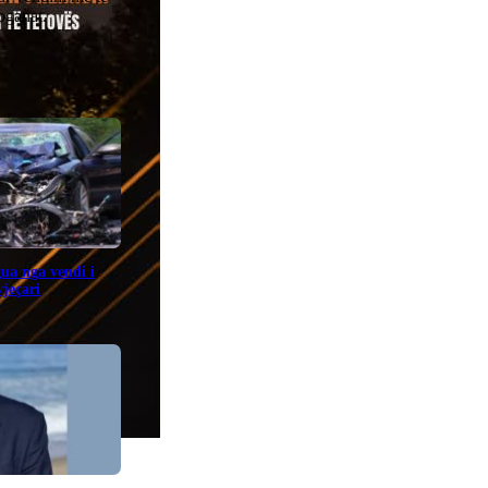
oganat.
gua nga vendi i
jeçari