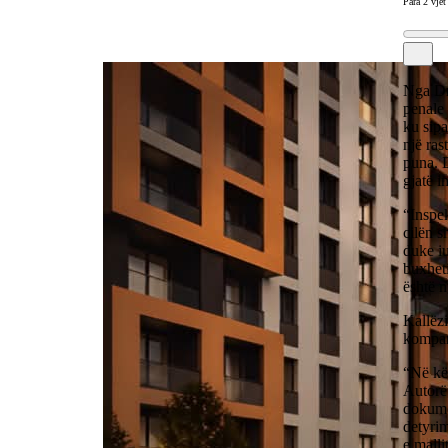
Para 2 vjet
Nga Dr
penale
ku sipa
një ras
puna. D
gjatë i
“Inspek
cilën s
duke iu
buxheti
është n
Kallëz
kompan
“Në kët
Autorët
dokumen
detyrim
e malli