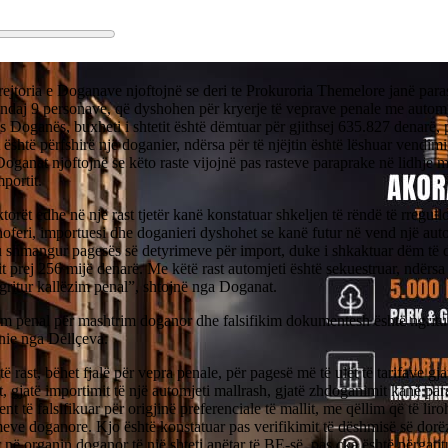
ejtoria e Doganave njoftojnë se deri te Prokuroria Themelore janë para
 ndaj 9 personave, që dyshohen për kryerje të veprave penale me automj
s Doganës, buxheti i shtetit është dëmtuar për gjithsej 635.827 denarë,
t është përfshirë një doganier, ndërsa për të njëjtin është lëshuar vendim
oganat njoftojnë se këto raste vijojnë pas rasteve paraprake në lidhje
mportit.
torët edhe në një rast tjetër kanë konstatuar shkeljen të rëndë të rregullo
hoferi, importuesi dhe doganieri dyshohet se kanë futur në vend një aut
 shmangur pagesës së detyrimeve për import, duke i shkaktuar dëm të d
t prej 256 mijë denarë. Me këtë rast automjeti është sekuestruar, ndërsa
gritur kallëzim penal”, shtojnë nga Doganat.
im penal për mashtrim doganor dhe falsifikim dokumentesh është ngritu
ie nga Dellçeva.
ë rast, bëhet fjalë për vepra penale, për pagesë më të ulët të tarifave gja
, gjatë importimit të një automjeti mallrash, gjatë zhdoganimit kanë par
t të falsifikuar për origjinë preferenciale të mallit, me qëllim që të li
eve doganore. Kjo është konstatuar pas verifikimit të dëshmisë së dorë
t në organin doganor të një shteti anëtar të BE-së, pas çka është përgat