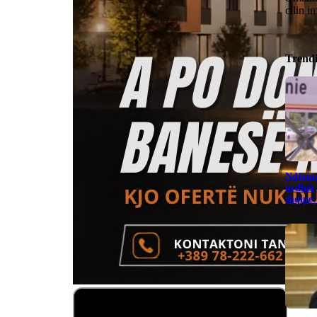
cilin 
Trend
Ndërma
urdhër 
shqipe: