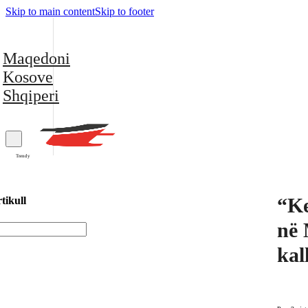
Skip to main content
Skip to footer
Maqedoni
Kosove
Shqiperi
Trendy
“Ke
tikull
në 
kal