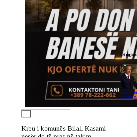
Të ngjaj
Fidan: Ma
Saudite, 
Kreu i komunës Bilall Kasami
nesër do të pres në takim