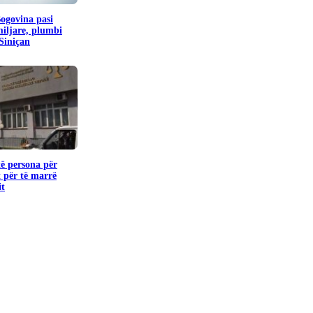
Bogovina pasi
miljare, plumbi
 Siniçan
të persona për
 për të marrë
it