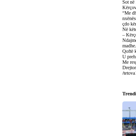
Sot në
Kërçov
“Me dhe
nxënës
çdo kë
Në këto
– Kërço
Ndajmë 
madhe
Qoftë k
U preh
Me resp
Drejto
/tetova
Trend