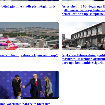
 bëjnë gjestin e madh për mërgimtarët
Arrestohet një 60-vjeçar nga 
qëlloi me armë në një festë fa
dëmtoi çatinë e një shtëpie në
ra tani ka linjë direkte Gjenevë-Shkup”
Gjykata e Tetovës dënoi gjash
mashtrim: Inskenuan aksident
para nga kompanitë e sigurim
ap vogëlushin para se të bjerë nga