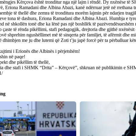
 mëngjes Kërçova është tronditur nga një lajm i rëndë. Dy nxënëse të
ë, Eriona Ramadani dhe Albina Abazi, kanë ndërruar jetë në rrethana tr
mbje të thellë dhe zemra të tronditura morëm lajmin për ndarjen tragjik
eve tona të dashura, Eriona Ramadani dhe Albina Abazi. Humbja e tyre 
nd në shkollën tonë dhe ka lënë pas një boshllëk të pazëvendësueshëm 
 çaste të rënda pikëllimi, stafi pedagogjik, drejtoria dhe gjithë nxënë
vë shprehim ngushëllimet më të sinqerta për familjet, të afërmit dhe miq
dhimbjen me ju dhe lutemi që Zoti t’ju japë forcë për ta përballuar kë
.
ujtimi i Erionës dhe Albinës i përjetshëm!
shin në paqe!
ekt dhe pikëllim të thellë,
ria dhe stafi i SHMK “Drita” – Kërçovë”, shkruan në publikimin e SH
1/
ing