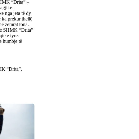
 SHMK “Drita” –
agjike.
e nga jeta të dy
ka prekur thellë
në zemrat tona.
sit e SHMK “Drita”
të e tyre.
të humbje të
MK “Drita”.