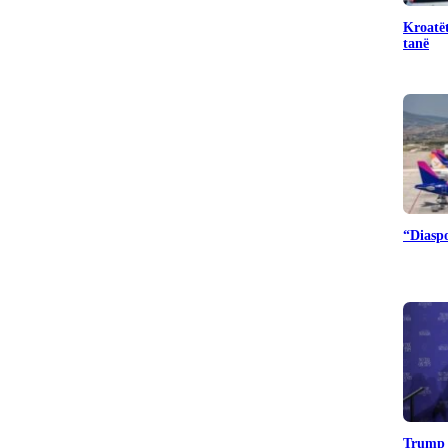
Kroatët
tanë
“Diaspo
Trump k