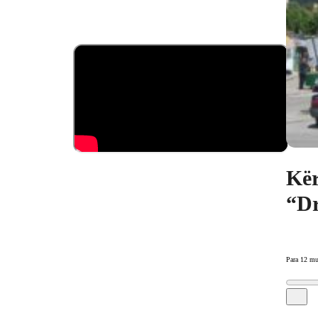
Kër
“Dr
Para 12 mu