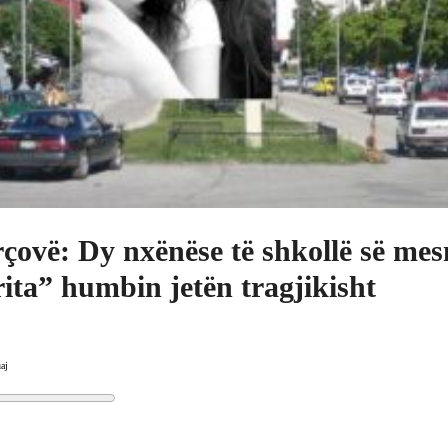
çovë: Dy nxënëse të shkollë së me
ita” humbin jetën tragjikisht
aj