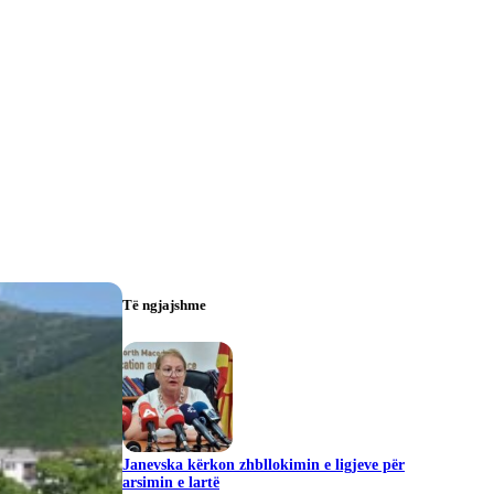
Të ngjajshme
Janevska kërkon zhbllokimin e ligjeve për
arsimin e lartë