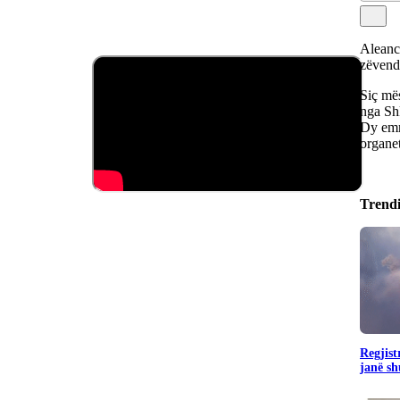
Aleanca
zëvendë
Siç mës
nga Shk
Dy emra
organe
Trend
Regjist
janë sh