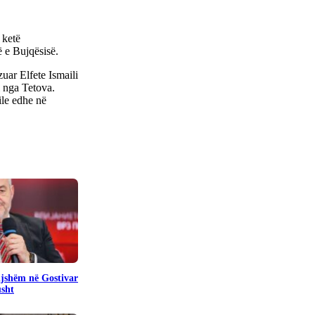
 ketë
 e Bujqësisë.
zuar Elfete Ismaili
i nga Tetova.
ile edhe në
pijshëm në Gostivar
usht