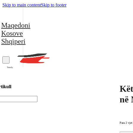
Skip to main content
Skip to footer
Maqedoni
Kosove
Shqiperi
Trendy
Kët
tikull
në 
Para 2 vjet