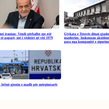
nti iranian: Vendi përballet me një
Gjykata e Tetovës dënoi gjash
 të paparë, më i vështiri që viti 1979
mashtrim: Inskenuan aksident
para nga kompanitë e sigurim
 bëjnë gjestin e madh për mërgimtarët