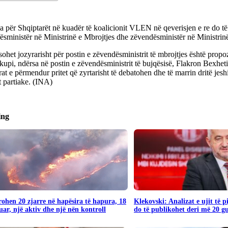
 për Shqiptarët në kuadër të koalicionit VLEN në qeverisjen e re do të
sministër në Ministrinë e Mbrojtjes dhe zëvendësministër në Ministrinë
ohet jozyrarisht për postin e zëvendësministrit të mbrojtjes është propo
upi, ndërsa në postin e zëvendësministrit të bujqësisë, Flakron Bexhet
t e përmendur pritet që zyrtarisht të debatohen dhe të marrin dritë jesh
t partiake. (INA)
ing
rohen 20 zjarre në hapësira të hapura, 18
Klekovski: Analizat e ujit të 
uar, një aktiv dhe një nën kontroll
do të publikohet deri më 20 g