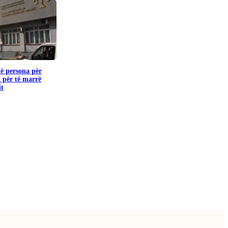
të persona për
 për të marrë
it