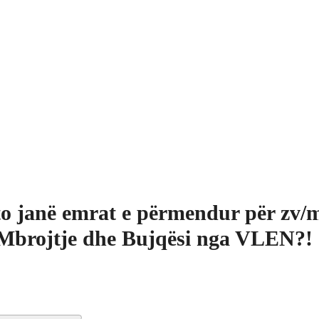
o janë emrat e përmendur për zv/m
Mbrojtje dhe Bujqësi nga VLEN?!