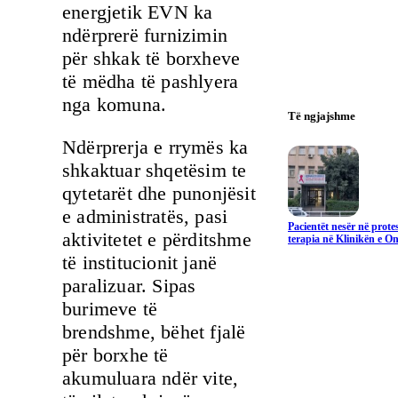
energjetik EVN ka
ndërprerë furnizimin
për shkak të borxheve
të mëdha të pashlyera
nga komuna.
Të ngjajshme
Ndërprerja e rrymës ka
shkaktuar shqetësim te
qytetarët dhe punonjësit
e administratës, pasi
Pacientët nesër në prote
aktivitetet e përditshme
terapia në Klinikën e On
të institucionit janë
paralizuar. Sipas
burimeve të
brendshme, bëhet fjalë
për borxhe të
akumuluara ndër vite,