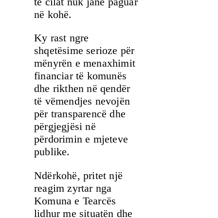
të cilat nuk janë paguar
në kohë.
Ky rast ngre
shqetësime serioze për
mënyrën e menaxhimit
financiar të komunës
dhe rikthen në qendër
të vëmendjes nevojën
për transparencë dhe
përgjegjësi në
përdorimin e mjeteve
publike.
Ndërkohë, pritet një
reagim zyrtar nga
Komuna e Tearcës
lidhur me situatën dhe