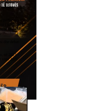
yshimet për
 selektive”, tha
 e parkingjeve
mi i stadiumit të
të reja dhe shumë
.
 si dhe debat
ro, në 2023
ë vitin 2021