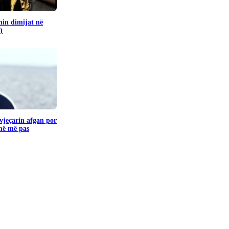
in dimijat në
)
vjeçarin afgan por
jnë më pas