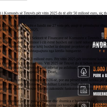
i i Komunës së Tetovës për vitin 2025 do të afër 50 milionë euro, siç
ë jetë buxheti më i madh i miratuar deri më tani, raporton Portalb.mk.
i Komunal në seancën e fundit me 27 vota për, asnjë të përmbajtur dhe
r buxhetin për vitin 2025.
 Deari, udhëheqës i Sektorit të Financave në Komunën e Tetovës tha se 
 të jetë buxhet zhvillimor i cili është buxheti më i lartë ndonjëherë i vo
 së Tetovës, dhe nëse këtij buxhet ia shtojmë projektet që pritet të m
 për vitin 2025 të ashtuquajtura nga kredia hungareze.
i total do të jetë 49,3 milionë euro. Për vitin 2025 për investime kapi
s ka ndarë 16.3 milionë euro. Viti 2025 në Tetovë do të bëhen investim
rukturë, pjesa e rrugëve që kanë mbetur pa asfaltuar, ndërtimi i gypit krye
më projekte tjera kapitale”, tha Deari,
n e votuan edhe këshilltarët e BDI-së, por ata përsëri kanë kritika për 
are të Komunës së Tetovës. Këshilltari Liridon Disha tha se ndërmarrje
le janë ende në borxhe dhe ato zakonisht funksionojnë përmes subve
le.
timet kapitale janë të pakënaqshme dhe shumica e buxhetit është konce
le, ku ne kemi indikacione të shumta për keqpërdorime përmes shoqata