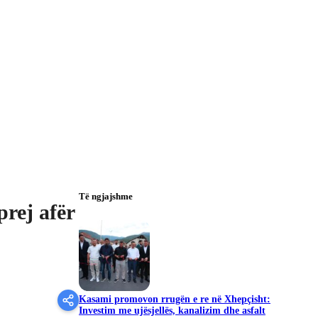
Të ngjajshme
rej afër
Kasami promovon rrugën e re në Xhepçisht:
Investim me ujësjellës, kanalizim dhe asfalt