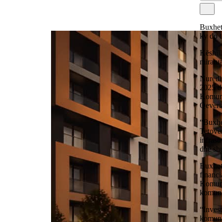
Buxhet
ky do t
Këshill
miratua
Nuredin
2025 do
Komunës
Qeveria
“Buxhet
Tetovë
infrast
dhe shu
Buxheti
financi
Komuna
komuna
“Inves
komuna