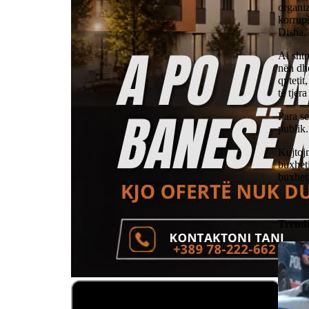
organi
korrups
Disha.
Ai shto
nën dhe
qytetit
të tjer
Para se
publik.
Kujtoj
buxheti
buxheti
Trend