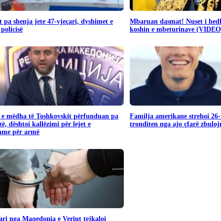
 pa shenja jete 47-vjeçari, dyshimet e
Mbaruan dasmat! Nuset i hedh
 policisë
koshin e mbeturinave (VIDEO
 e mëdha të Toshkovskit përfunduan pa
Familja amerikane strehoi 26-
ë, dështoi kallëzimi për lejet e
tronditen nga ajo çfarë zbulo
shme për armë
ari nga Maqedonia e Veriut tejkaloi