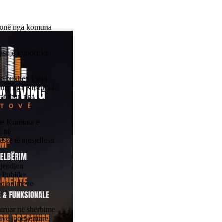
 thonë nga komuna
 asnjë kundër ka
buxheti i vitit
tuar nga Këshilli i
iratohen nga
tale Komuna e
e në
sor të ujësjellësit
gjendjen
t Publike
ncionimeve
ntruar në shërbime
ve joqeveritare,