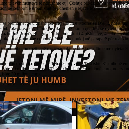
zime të evenimenteve të ndryshme etj. Çështje për diskutim janë edhe d
ion në sektorin e urbanizmit për dhënien e lejeve të ndërtimit në mënyrë
i se premtimet që u dhanë për teleferikun e Kodrës së Diellit, ndërtimin
 mbitokësore, ndryshimi dhe rikonstrukcioni i qendrës së qytetit, ndërti
, vazhdimi i rrugës Bllagoja Toska, ndërtimi i 4 pishinave, 4 shkollave 
a nuk u realizuan dhe edhe në këtë buxhet nuk janë paraparë për realizim
 të miratohet buxheti janë realizuar takime dhe konsultime me qytetarët
më që buxheti i Komunës së Tetovës për vitin 2024 ishte 31 milionë eu
 ishte 29 milionë euro, në 2022 buxheti ishte 26 milionë euro, ndërsa n
 ishte 30 milionë euro.
ing