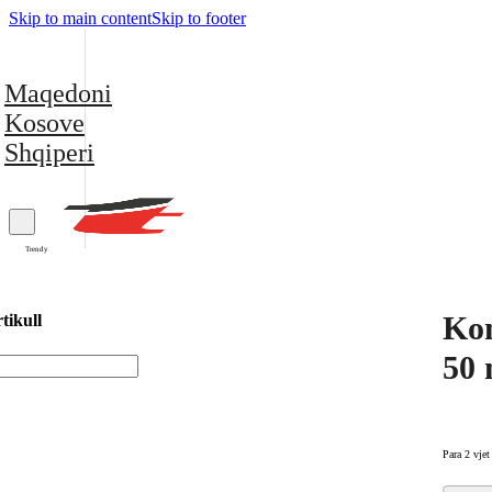
Skip to main content
Skip to footer
Maqedoni
Kosove
Shqiperi
Trendy
Kom
tikull
50 
Para 2 vjet