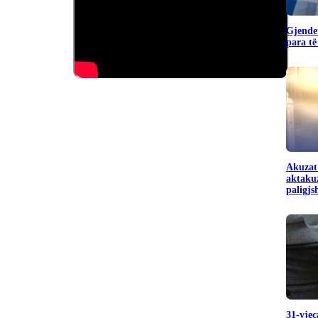
Gjendet
para të
Akuzat
aktakuz
paligj
31-vjeç