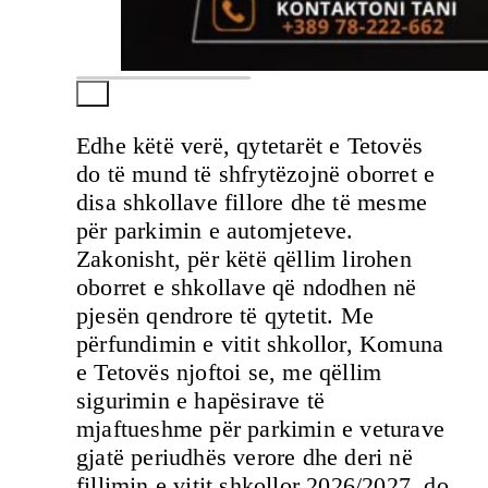
Edhe këtë verë, qytetarët e Tetovës
do të mund të shfrytëzojnë oborret e
disa shkollave fillore dhe të mesme
për parkimin e automjeteve.
Zakonisht, për këtë qëllim lirohen
oborret e shkollave që ndodhen në
pjesën qendrore të qytetit. Me
përfundimin e vitit shkollor, Komuna
e Tetovës njoftoi se, me qëllim
sigurimin e hapësirave të
mjaftueshme për parkimin e veturave
gjatë periudhës verore dhe deri në
fillimin e vitit shkollor 2026/2027, do