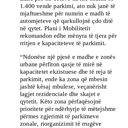
1.400 vende parkimi, ato nuk janë të
mjaftueshme për numrin e madh të
automjeteve që qarkullojnë çdo ditë
në qytet. Plani i Mobilitetit
rekomandon edhe mënyra të tjera për
rritjen e kapaciteteve të parkimit.
“Ndonëse një pjesë e madhe e zonës
urbane përfiton qasje të mirë në
kapacitetet ekzistuese dhe të reja të
parkimit, ende ka zona që mbesin
jashtë kësaj mbulese, veçanërisht
lagjet rezidenciale dhe skajet e
qytetit. Këto zona përfaqësojnë
prioritete për ndërhyrje të mëtejshme
përmes zgjerimit të parkimeve
zonale, riorganizimit të rrugëve