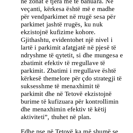
në zonat e tjera më të banuara. Në
veçanti, kërkesa është më e madhe
për vendparkimet në rrugë sesa për
parkimet jashtë rrugës, ku nuk
ekzistojnë kufizime kohore.
Gjithashtu, evidentohet një nivel i
lartë i parkimit afatgjatë në pjesë të
ndryshme të qytetit, si dhe mungesa e
zbatimit efektiv të rregullave të
parkimit. Zbatimi i rregullave është
kërkesë themelore për çdo strategji të
suksesshme të menaxhimit të
parkimit dhe në Tetovë ekzistojnë
burime të kufizuara për kontrollimin
dhe menaxhimin efektiv të këtij
aktiviteti”, thuhet në plan.
Edhe pse në Tetovë ka më shumë se