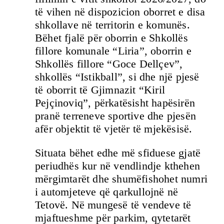
të vihen në dispozicion oborret e disa
shkollave në territorin e komunës.
Bëhet fjalë për oborrin e Shkollës
fillore komunale “Liria”, oborrin e
Shkollës fillore “Goce Dellçev”,
shkollës “Istikball”, si dhe një pjesë
të oborrit të Gjimnazit “Kiril
Pejçinoviq”, përkatësisht hapësirën
pranë terreneve sportive dhe pjesën
afër objektit të vjetër të mjekësisë.
Situata bëhet edhe më sfiduese gjatë
periudhës kur në vendlindje kthehen
mërgimtarët dhe shumëfishohet numri
i automjeteve që qarkullojnë në
Tetovë. Në mungesë të vendeve të
mjaftueshme për parkim, qytetarët