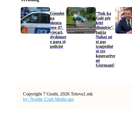
Gjendet
“Nuk ka
pa
fjalë për
shenja
këtë
jete 47-
dhimbje”,
vjeçari,
lagjja
dyshimet
Nuhaj në
e para të
zi pas
policisë
tragjedisë
së tre
kosovarëve
në
Gjermani!
Copyright 7 Gusht, 2026 Tetova1.mk
by: Nordic Craft Media aps