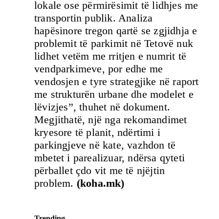
lokale ose përmirësimit të lidhjes me
transportin publik. Analiza
hapësinore tregon qartë se zgjidhja e
problemit të parkimit në Tetovë nuk
lidhet vetëm me rritjen e numrit të
vendparkimeve, por edhe me
vendosjen e tyre strategjike në raport
me strukturën urbane dhe modelet e
lëvizjes”, thuhet në dokument.
Megjithatë, një nga rekomandimet
kryesore të planit, ndërtimi i
parkingjeve në kate, vazhdon të
mbetet i parealizuar, ndërsa qyteti
përballet çdo vit me të njëjtin
problem.
(koha.mk)
Trending