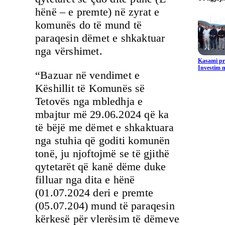
hënë – e premte) në zyrat e
komunës do të mund të
paraqesin dëmet e shkaktuar
nga vërshimet.
Kasami pr
Investim m
“Bazuar në vendimet e
Këshillit të Komunës së
Tetovës nga mbledhja e
mbajtur më 29.06.2024 që ka
të bëjë me dëmet e shkaktuara
nga stuhia që goditi komunën
tonë, ju njoftojmë se të gjithë
qytetarët që kanë dëme duke
filluar nga dita e hënë
(01.07.2024 deri e premte
(05.07.204) mund të paraqesin
kërkesë për vlerësim të dëmeve