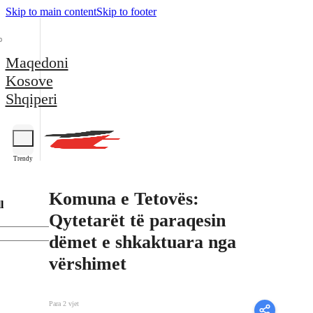
Skip to main content
Skip to footer
Maqedoni
Kosove
Shqiperi
Trendy
Komuna e Tetovës:
l
Qytetarët të paraqesin
dëmet e shkaktuara nga
vërshimet
Para 2 vjet