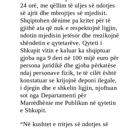
24 orë, me qëllim të uljes së ndotjes
së ajrit dhe mbrojtjes së mjedisit.
Shqiptohen dënime pa kriter për të
gjithë ata që nuk e respektojnë ligjin,
ndotin mjedisin jetësor dhe rrezikojnë
shëndetin e qytetarëve. Qyteti i
Shkupit vitin e kaluar ka shqiptuar
gjoba nga 9 deri në 100 mijë euro për
persona juridikë dhe gjoba përkatëse
ndaj personave fizik, te të cilët është
konstatuar se krijojnë deponi ilegale,
i djegin dhe e shkelin ligjin, njoftuan
sot nga Departamenti për
Marrëdhënie me Publikun në qytetin
e Shkupit.
“Në kushtet e rritjes së ndotjes së