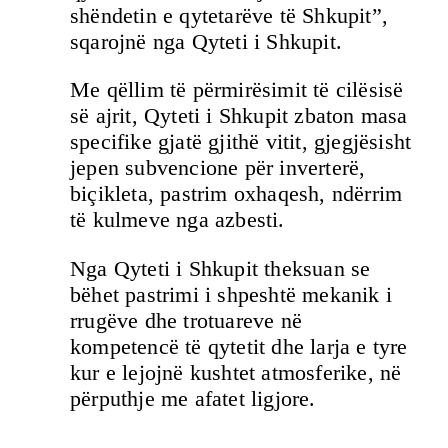
shëndetin e qytetarëve të Shkupit”,
sqarojnë nga Qyteti i Shkupit.
Me qëllim të përmirësimit të cilësisë
së ajrit, Qyteti i Shkupit zbaton masa
specifike gjatë gjithë vitit, gjegjësisht
jepen subvencione për inverterë,
biçikleta, pastrim oxhaqesh, ndërrim
të kulmeve nga azbesti.
Nga Qyteti i Shkupit theksuan se
bëhet pastrimi i shpeshtë mekanik i
rrugëve dhe trotuareve në
kompetencë të qytetit dhe larja e tyre
kur e lejojnë kushtet atmosferike, në
përputhje me afatet ligjore.