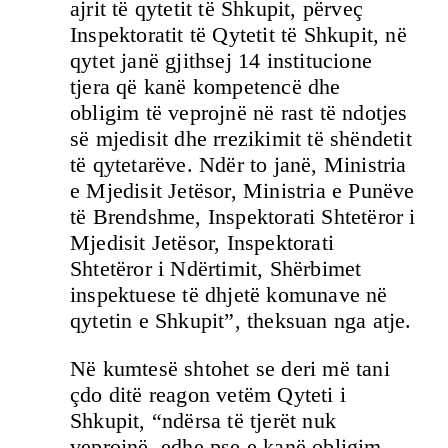
ajrit të qytetit të Shkupit, përveç
Inspektoratit të Qytetit të Shkupit, në
qytet janë gjithsej 14 institucione
tjera që kanë kompetencë dhe
obligim të veprojnë në rast të ndotjes
së mjedisit dhe rrezikimit të shëndetit
të qytetarëve. Ndër to janë, Ministria
e Mjedisit Jetësor, Ministria e Punëve
të Brendshme, Inspektorati Shtetëror i
Mjedisit Jetësor, Inspektorati
Shtetëror i Ndërtimit, Shërbimet
inspektuese të dhjetë komunave në
qytetin e Shkupit”, theksuan nga atje.
Në kumtesë shtohet se deri më tani
çdo ditë reagon vetëm Qyteti i
Shkupit, “ndërsa të tjerët nuk
veprojnë, edhe pse e kanë obligim