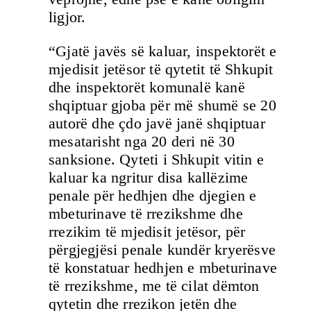
ligjor.
“Gjatë javës së kaluar, inspektorët e
mjedisit jetësor të qytetit të Shkupit
dhe inspektorët komunalë kanë
shqiptuar gjoba për më shumë se 20
autorë dhe çdo javë janë shqiptuar
mesatarisht nga 20 deri në 30
sanksione. Qyteti i Shkupit vitin e
kaluar ka ngritur disa kallëzime
penale për hedhjen dhe djegien e
mbeturinave të rrezikshme dhe
rrezikim të mjedisit jetësor, për
përgjegjësi penale kundër kryerësve
të konstatuar hedhjen e mbeturinave
të rrezikshme, me të cilat dëmton
qytetin dhe rrezikon jetën dhe