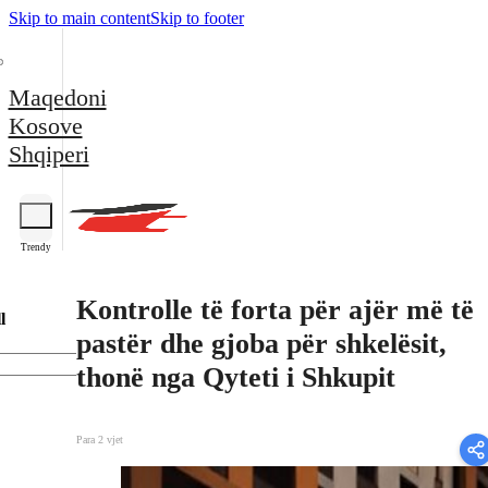
Skip to main content
Skip to footer
Maqedoni
Kosove
Shqiperi
Trendy
Kontrolle të forta për ajër më të
l
pastër dhe gjoba për shkelësit,
thonë nga Qyteti i Shkupit
Para 2 vjet