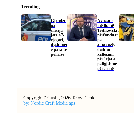
Trending
Gjendet
Akuzat e
pa
mëdha të
shenja
Toshkovskit
jete 47-
përfunduan
vjeçari,
pa
dyshimet
aktakuzë,
e para të
dështoi
policisë
kallëzimi
për lejet e
paligjshme
për armë
Copyright 7 Gusht, 2026 Tetova1.mk
by: Nordic Craft Media aps