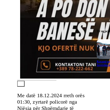
Të ngjaj
Kasami pr
Investim m
Me datë 18.12.2024 rreth orës
01:30, zyrtarë policorë nga
Njësia për Shpërndarje të