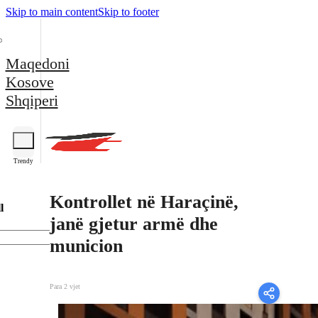
Skip to main content
Skip to footer
Maqedoni
Kosove
Shqiperi
Trendy
Kontrollet në Haraçinë,
l
janë gjetur armë dhe
municion
Para 2 vjet