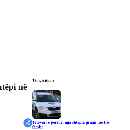
Të ngjajshme
tëpi në
Tetovari e perzuri nga shtëpia gruan me tre
fëmijë