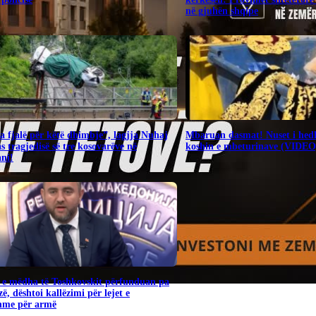
në gjuhën shqipe
 fjalë për këtë dhimbje”, lagjja Nuhaj
Mbaruan dasmat! Nuset i hedh
as tragjedisë së tre kosovarëve në
koshin e mbeturinave (VIDEO
ni!
 e mëdha të Toshkovskit përfunduan pa
ë, dështoi kallëzimi për lejet e
shme për armë