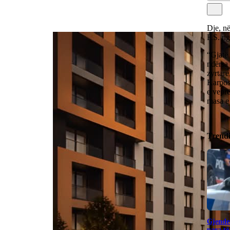
Dje, në
F.S. ng
“Gjatë 
ndërsa 
zyrtar
Karpos
e veprë
masa e 
Trend
Gjendet
para të