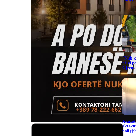
“Nuk ka
në zi p
Gjerma
Akuzat
aktakuz
paligj