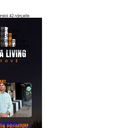
estoi 42-vjeçarin
nde të tjera,
 një bisedë
ë të Brendshme
jtë për kryerjen
ke iu shqiptua
ë ridorëzon
të zhvillohen edhe