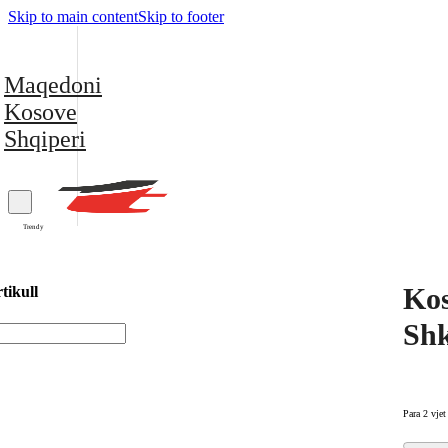
Skip to main content
Skip to footer
Maqedoni
Kosove
Shqiperi
Trendy
Kos
tikull
Shk
Para 2 vjet