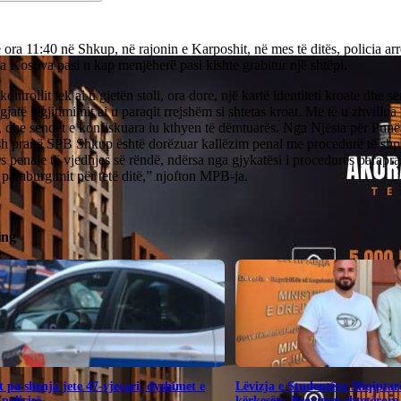
 ora 11:40 në Shkup, në rajonin e Karposhit, në mes të ditës, policia arr
a Kosova pasi u kap menjëherë pasi kishte grabitur një shtëpi.
kontrollit tek ai u gjetën stoli, ora dore, një kartë identiteti kroate dhe se
gjatë legjitimimit ai u paraqit rrejshëm si shtetas kroat. Me të u zhvillua
e, dhe sendet e konfiskuara iu kthyen të dëmtuarës. Nga Njësia për Pun
h pranë SPB Shkup është dorëzuar kallëzim penal me procedurë të shpe
s penale të vjedhjes së rëndë, ndërsa nga gjykatësi i procedurës parapra
paraburgimit për tetë ditë,” njofton MPB-ja.
ing
 pa shenja jete 47-vjeçari, dyshimet e
Lëvizja e Studentëve Shqiptar
 policisë
kërkesën: Provimet shtetërore 