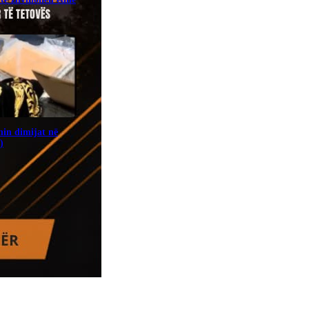
in dimijat në
)