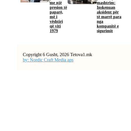
me një
mashtrim:
presion të
Inskenuan
paparë,
aksident për
më i
të marrë para
vështiri
nga
që viti
kompanitë e
1979
sigurimit
Copyright 6 Gusht, 2026 Tetova1.mk
by: Nordic Craft Media aps