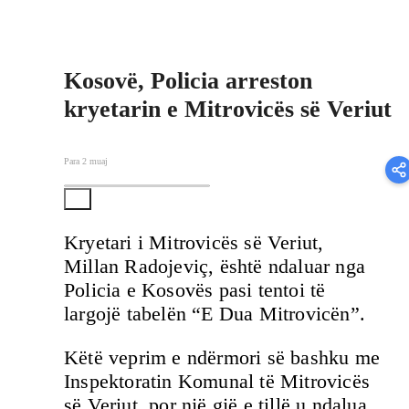
Kosovë, Policia arreston
kryetarin e Mitrovicës së Veriut
Para 2 muaj
Kryetari i Mitrovicës së Veriut,
Millan Radojeviç, është ndaluar nga
Policia e Kosovës pasi tentoi të
largojë tabelën “E Dua Mitrovicën”.
Këtë veprim e ndërmori së bashku me
Inspektoratin Komunal të Mitrovicës
së Veriut, por një gjë e tillë u ndalua