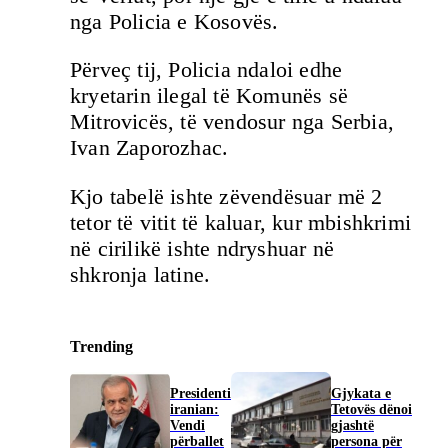
nga Policia e Kosovës.
Përveç tij, Policia ndaloi edhe
kryetarin ilegal të Komunës së
Mitrovicës, të vendosur nga Serbia,
Ivan Zaporozhac.
Kjo tabelë ishte zëvendësuar më 2
tetor të vitit të kaluar, kur mbishkrimi
në cirilikë ishte ndryshuar në
shkronja latine.
Trending
Presidenti
Gjykata e
iranian:
Tetovës dënoi
Vendi
gjashtë
përballet
persona për