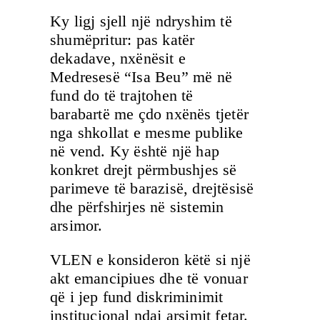
Ky ligj sjell një ndryshim të
shumëpritur: pas katër
dekadave, nxënësit e
Medresesë “Isa Beu” më në
fund do të trajtohen të
barabartë me çdo nxënës tjetër
nga shkollat e mesme publike
në vend. Ky është një hap
konkret drejt përmbushjes së
parimeve të barazisë, drejtësisë
dhe përfshirjes në sistemin
arsimor.
VLEN e konsideron këtë si një
akt emancipiues dhe të vonuar
që i jep fund diskriminimit
institucional ndaj arsimit fetar.