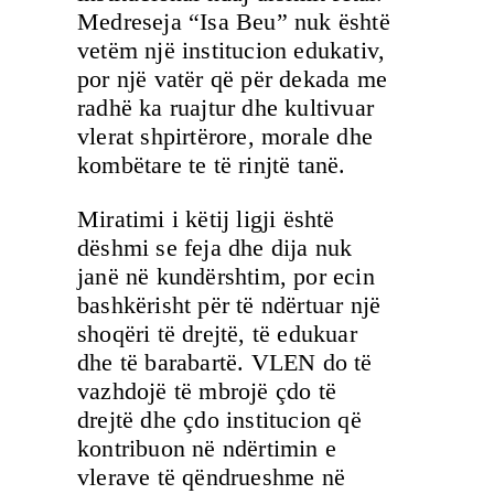
Medreseja “Isa Beu” nuk është
vetëm një institucion edukativ,
por një vatër që për dekada me
radhë ka ruajtur dhe kultivuar
vlerat shpirtërore, morale dhe
kombëtare te të rinjtë tanë.
Miratimi i këtij ligji është
dëshmi se feja dhe dija nuk
janë në kundërshtim, por ecin
bashkërisht për të ndërtuar një
shoqëri të drejtë, të edukuar
dhe të barabartë. VLEN do të
vazhdojë të mbrojë çdo të
drejtë dhe çdo institucion që
kontribuon në ndërtimin e
vlerave të qëndrueshme në