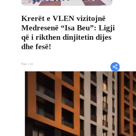
Krerët e VLEN vizitojnë
Medresenë “Isa Beu”: Ligji
që i rikthen dinjitetin dijes
dhe fesë!
Para 1 vit