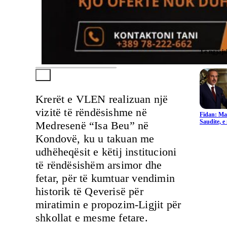
Të ngjaj
Krerët e VLEN realizuan një
vizitë të rëndësishme në
Fidan: Ma
Saudite, 
Medresenë “Isa Beu” në
Kondovë, ku u takuan me
udhëheqësit e këtij institucioni
të rëndësishëm arsimor dhe
fetar, për të kumtuar vendimin
historik të Qeverisë për
miratimin e propozim-Ligjit për
shkollat e mesme fetare.