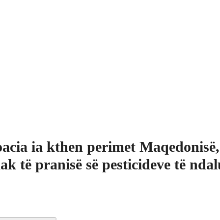
acia ia kthen perimet Maqedonisë,
ak të pranisë së pesticideve të nda