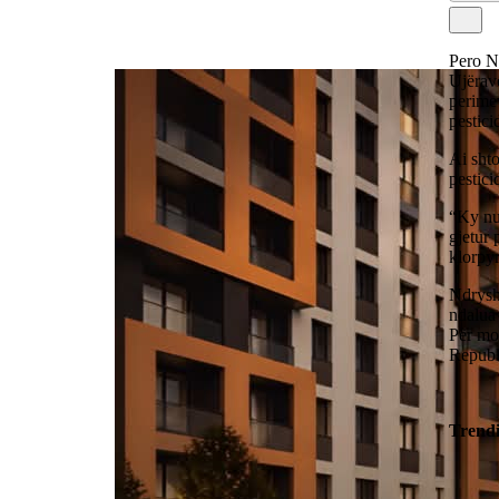
Pero Ni
Ujërave
perimev
pestici
Ai shto
pestici
“Ky nuk
gjetur 
klorpyr
Ndryshe
ndalua 
Për mom
Republ
Trend