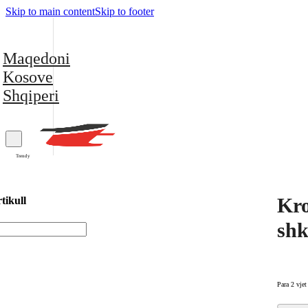
Skip to main content
Skip to footer
Maqedoni
Kosove
Shqiperi
Trendy
Kro
tikull
shk
Para 2 vjet