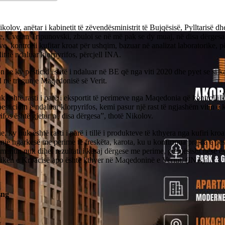
kolov, anëtar i kabinetit të zëvendësministrit të Bujqësisë, Pylltarisë 
, Cvetan Tripunovski, zbuloi se në më pak se dy muaj, në disa dërgesa t
e, kontrolli kufitar kroat për ushqim, bazuar në analizat laboratorike, p
dit të ndaluar klorpyrifos, përcjell INA.
n se ky pesticid është i ndaluar në BE që nga viti 2020 dhe pyet se si 
d në tregun e Maqedonisë së Verit.
 është rasti i parë i eksportit të perimeve nga Maqedonia që kontrolli k
pesticidin e ndaluar klorpyrifos, kemi pasur një rast të ngjashëm vitin e 
ifos është gjetur në disa dërgesa”, thotë Nikolov.
, ky nuk është rasti i parë i tillë i produkteve të kthyera nga kufiri kro
një ngarkesë me perime të freskëta, karota, ku u konfirmua prania e pest
entin nuk dihet rezultati i kësaj dërgese me perime, gjegjësisht nëse ë
ikën e Kroacisë apo është kthyer në Maqedoninë e Veriut. (INA)
ing