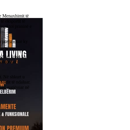
dhe Menaxhimit të
ë eksportit të
ërcaktoi praninë e
ka përfunduar ky
ufitar kroat ka
kaluar kur
at. Në shkurt u
icidit të ndaluar.
shtë asgjësuar në