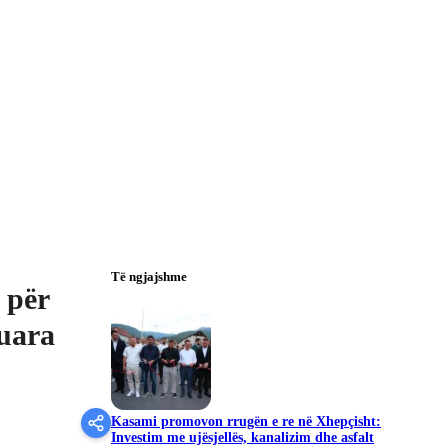
Të ngjajshme
 për
luara
Kasami promovon rrugën e re në Xhepçisht:
Investim me ujësjellës, kanalizim dhe asfalt