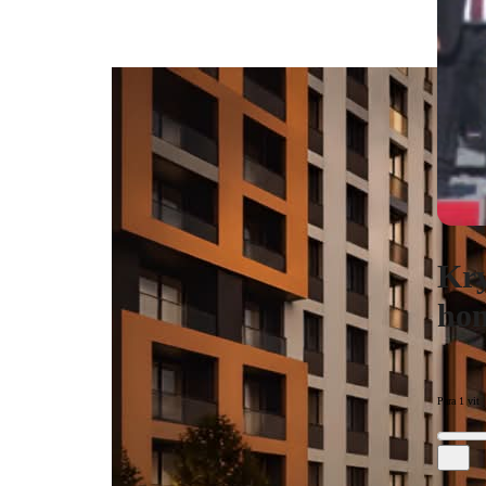
Kry
hom
Para 1 vit