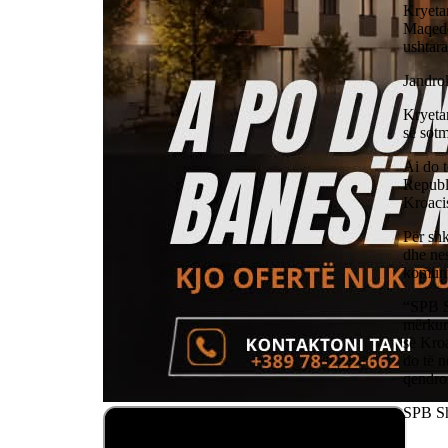
Kryetar
Maqedon
ushtara
Jandrok
Kryetar
së sotm
Ai do t
Republ
Kroacis
Për shk
dhe nes
komuni
“SPB S
mërkurë
së Kro
do të n
qendror
SPB Shk