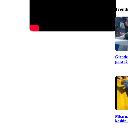
Trend
Gjendet
para të
Mbarua
koshin