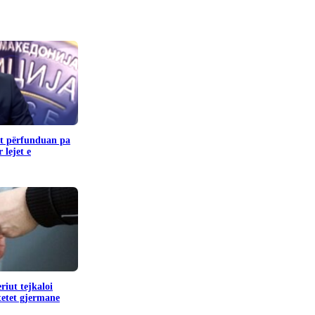
it përfunduan pa
 lejet e
riut tejkaloi
tetet gjermane