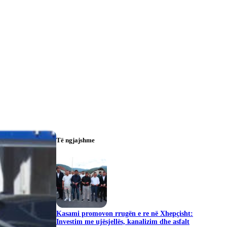
Të ngjajshme
Kasami promovon rrugën e re në Xhepçisht:
Investim me ujësjellës, kanalizim dhe asfalt