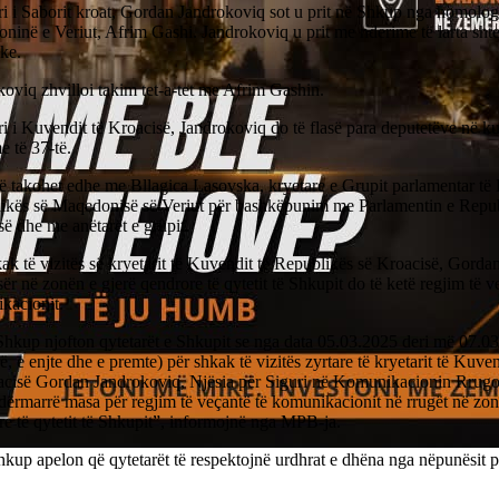
i i Saborit kroat, Gordan Jandrokoviq sot u prit në Shkup nga homologu
inë e Veriut, Afrim Gashi. Jandrokoviq u prit me nderime të larta shte
ke.
oviq zhvilloi takim tet-a-tet me Afrim Gashin.
i i Kuvendit të Kroacisë, Jandrokoviq do të flasë para deputetëve në k
e të 37-të.
ë takohet edhe me Bllagica Lasovska, kryetare e Grupit parlamentar të
ikës së Maqedonisë së Veriut për bashkëpunim me Parlamentin e Repub
ë dhe me anëtarët e grupit.
ak të vizitës së kryetarit të Kuvendit të Republikës së Kroacisë, Gorda
ër në zonën e gjerë qendrore të qytetit të Shkupit do të ketë regjim të v
kacionit.
hkup njofton qytetarët e Shkupit se nga data 05.03.2025 deri më 07.03
, e enjte dhe e premte) për shkak të vizitës zyrtare të kryetarit të Kuve
acisë Gordan Jandrokoviq, Njësia për Siguri në Komunikacionin Rru
dërmarrë masa për regjim të veçantë të komunikacionit në rrugët në zon
e të qytetit të Shkupit”, informojnë nga MPB-ja.
up apelon që qytetarët të respektojnë urdhrat e dhëna nga nëpunësit p