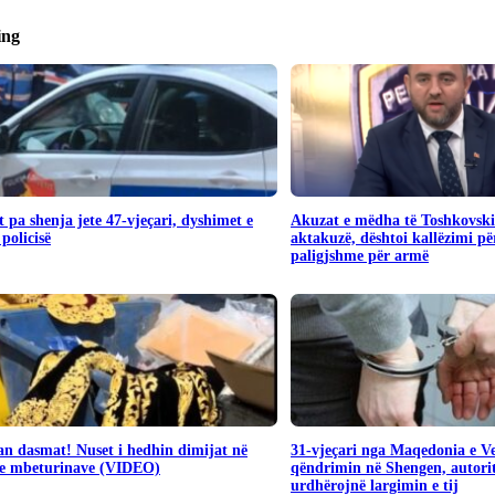
ing
 pa shenja jete 47-vjeçari, dyshimet e
Akuzat e mëdha të Toshkovsk
 policisë
aktakuzë, dështoi kallëzimi për
paligjshme për armë
n dasmat! Nuset i hedhin dimijat në
31-vjeçari nga Maqedonia e Ve
 e mbeturinave (VIDEO)
qëndrimin në Shengen, autori
urdhërojnë largimin e tij