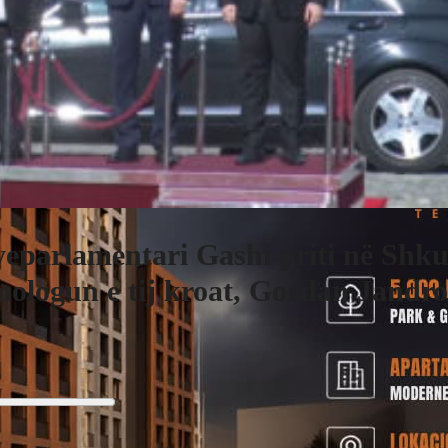
eparlamentari Gashi priti në Shk
ologun e tij kroat, Gordan Jandr