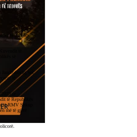
 i tij në
tërore dhe
uadër të seancës
 Kuvendit të
likës së
n Jandrokoviq, sot
eçantë të
.2025 (e
ndit të Republikës
gor të RMV Shkup
ën më të gjerë
olicorë.