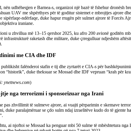
, nën udhëheqjen e Barnea-s, organizoi një bazë të fshehur dronësh bre
shuan UAV me shpërthyes për të goditur sistemet e mbrojtjes ajrore dhe
e sipërfaqe-ndërfaqe, duke hapur rrugën për sulmet ajrore të Forcës Ajro
objektiva iraniane.
ioni u zhvillua më 13–15 qershor 2025, ku afro 200 avionë goditën mbi
rë infrastrukturë raketash dhe militare, duke çrregulluar ndjeshëm aftës
t.
dinimi me CIA dhe IDF
publikisht falënderoi stafin e tij dhe zyrtarët e CIA-s për bashkëpunimi
on “historik”, duke theksuar se Mossad dhe IDF vepruan “krah për krah
i: ynetnews.com
)
tje nga terrorizmi i sponsorizuar nga Irani
e pas zhvillimit të sulmeve ajrore, ai vuajti përparimin e skemave terror
ni, duke paralajmëruar se çdo sulm ndaj izraelitëve kudo do të gjente h
”.
htu, ai njoftoi se Mossad ka penguar mbi 50 sulme të mbështetura nga I
tëve dhe hebrenjve në mbarë botën që nga 7 tetori 2023.