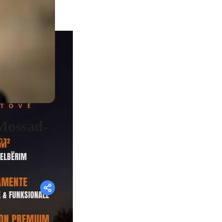
 Mossad-
”