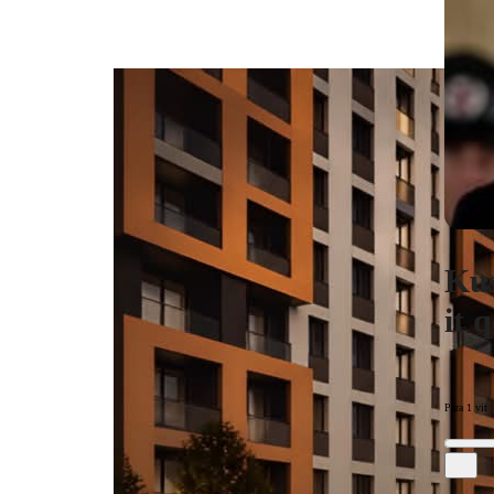
Kus
it 
Para 1 vit