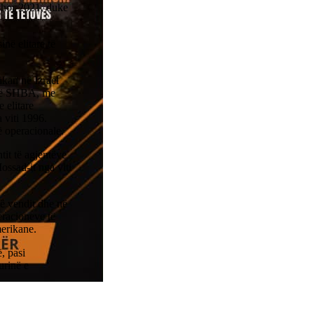
shor 2021, duke
në elitare të
kan në Izrael
 në SHBA, me
 elitare
 viti 1996.
ë operacionale.
tit të agjentëve
ossad-it nga viti
htë vendit dhe në
eracioneve të
erikane.
, pasi
urinë e