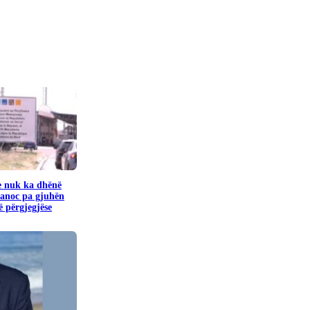
e nuk ka dhënë
banoc pa gjuhën
 përgjegjëse