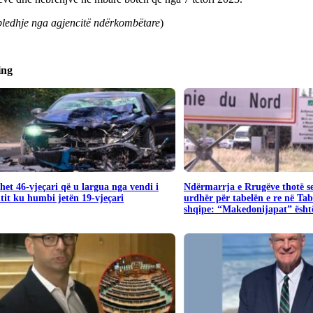
ledhje nga agjencitë ndërkombëtare
)
ing
het 46-vjeçari që u largua nga vendi i
Ndërmarrja e Rrugëve thotë s
tit ku humbi jetën 19-vjeçari
urdhër për tabelën e re në Ta
shqipe: “Makedonijapat” është