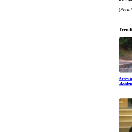
(
Përmb
Trend
Arresto
aksiden