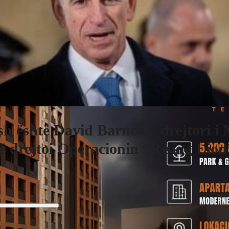
h është David Barnea – drejtori i
që drejtoi Operacionin “Rising Lion