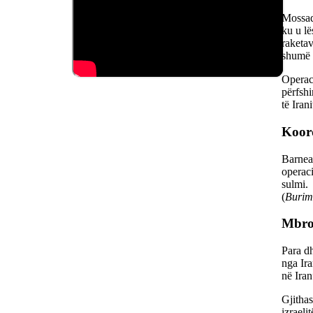
Mossad
ku u lë
raketav
shumë 
Operac
përfshi
të Irani
Koor
Barnea 
operaci
sulmi.
(
Burim
Mbroj
Para dh
nga Ira
në Iran
Gjithas
izraeli