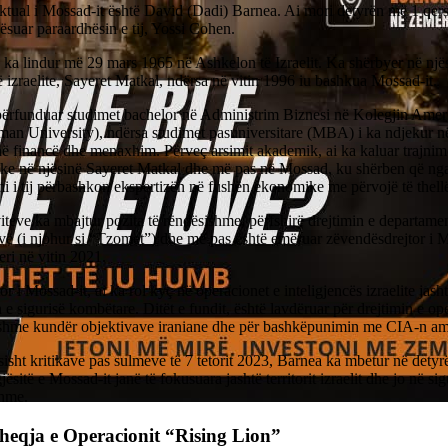
aktual i Mossad-it është David (Dadi) Barnea. Ai mori detyrën më 1 qer
suar paraardhësin e tij, Yossi Cohen.
ka lindur më 29 mars 1965 në Ashkelon të Izraelit. Ka shërbyer në njësi
ë izraelite, Sayeret Matkal, ndërsa në vitin 1996 iu bashkua Mossad-it.
përfunduar studimet bachelor në Administrim Biznesi në Kolegjin Ameri
man University), ndërsa studimet pasuniversitare (MBA) i ka ndjekur
ë financë dhe menaxhim. Përveç arsimit akademik, ai ka kaluar trajnime
ake në njësinë Sayeret Matkal dhe më pas në Mossad, ku shërben që nga
 i tij përbashkon ekspertizën në fushën ekonomike me përvojë të thell
iteve ka mbajtur pozita të rëndësishme, përfshirë drejtimin e departamen
vë (i njohur si “Tzomet”) dhe më pas është emëruar zëvendësdrejtor i M
ri në vitin 2021.
tor i Mossad-it, ai ka rol kyç në operacionet e inteligjencës izraelite jas
n e sigurisë kombëtare. Ditët e fundit, është lavdëruar për drejtimin e op
shme kundër objektivave iraniane dhe për bashkëpunimin me CIA-n am
isht kritikave pas sulmeve të 7 tetorit 2023, Barnea ka mbetur në detyrë
jësitë e Mossad-it janë të fokusuara jashtë territorit izraelit dhe jo në sig
hme.
eqja e Operacionit “Rising Lion”