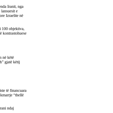
nda Iranit, nga
 lansuesit e
re Izraelite në
 100 objektiva,
itë kontrastohuese
n në këtë
” gjatë këtij
iste të financuara
akmarrje “thellë
rani ndaj