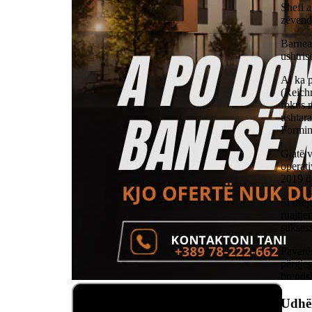
Shefi 
zëvendë
Barnea 
ushtris
Ai ka 
(Reich
fokus n
ushtar
Formimi
Gjatë v
operati
2019 de
Si drej
ruajtje
sukses
Pavarës
përgjeg
brends
Udhëh