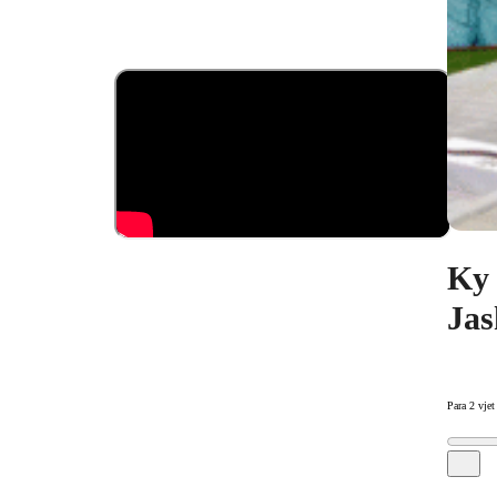
Ky 
Jas
Para 2 vjet