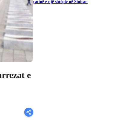
çatinë e një shtëpie në Siniçan
rrezat e