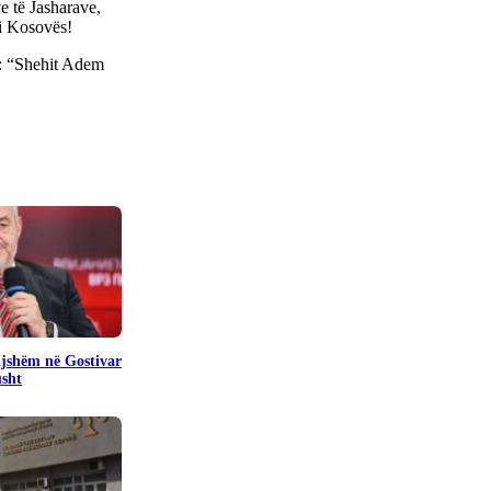
e të Jasharave,
 i Kosovës!
t: “Shehit Adem
pijshëm në Gostivar
usht