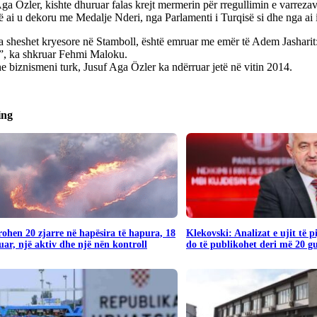
ga Özler, kishte dhuruar falas krejt mermerin për rregullimin e varrezav
ë ai u dekoru me Medalje Nderi, nga Parlamenti i Turqisë si dhe nga ai
a sheshet kryesore në Stamboll, është emruar me emër të Adem Jashari
i”, ka shkruar Fehmi Maloku.
 biznismeni turk, Jusuf Aga Özler ka ndërruar jetë në vitin 2014.
ing
rohen 20 zjarre në hapësira të hapura, 18
Klekovski: Analizat e ujit të 
uar, një aktiv dhe një nën kontroll
do të publikohet deri më 20 g