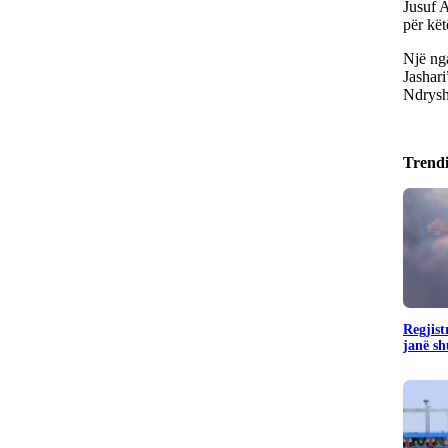
Jusuf A
për kët
Një ng
Jashar
Ndryshe
Trend
Regjist
janë sh