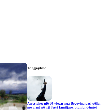
Të ngjajshme
Arrestohet një 60-vjeçar nga Bogovina pasi qëlloi
me armë në një festë familjare, plumbi dëmtoi