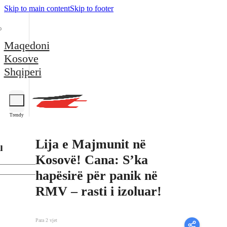
Skip to main content
Skip to footer
Maqedoni
Kosove
Shqiperi
Trendy
Lija e Majmunit në
l
Kosovë! Cana: S’ka
hapësirë për panik në
RMV – rasti i izoluar!
Para 2 vjet