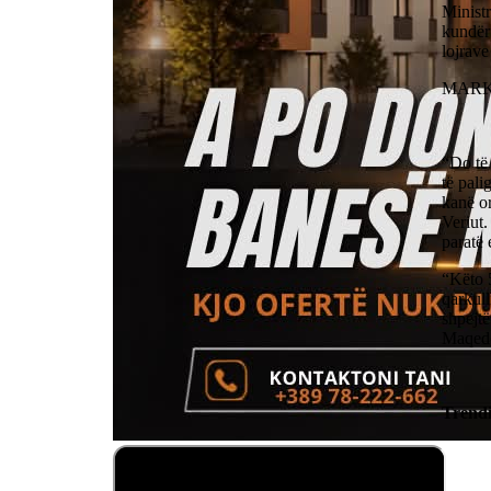
Ministr
kundër”
lojrave
MAR
“Do të 
të pali
kanë or
Veriut
paratë 
“Këto 5
qarkul
shpejtë
Maqedon
Trend