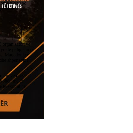
sionin “Për apo
ganizatore të
53 organizatorëve
nyrë të paligjshme
 nga Maqedonia e
 dhe shpenzojnë
lojtarëve dhe
 kohën më të
 e telekomit në