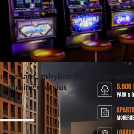
rat e fatit, mbyllen 53 bastore onli
edoninë e Veriut