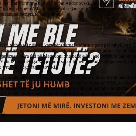
i për Transformim Digjital, Stefan Andonovski, dje ishte i ftuar në emi
 në televizionin Alfa, ku informoi se janë mbyllur 53 bastore online, or
 të fatit në mënyrë të paligjshme.
KETING
doja të theksoj një risi, kam nënshkruar urdhrin e parë për mbylljen e 
gjshëm të lojërave të fatit online. Me këtë ndalohen 53 portale që në më
ganizuar lojëra fati në Maqedoni dhe në të cilat janë përfshirë banorë
. E dimë që janë nga Maqedonia sepse lidhen nga adresa nga vendi ynë
e tyre,” shpjegoi Andonovski.
3 portale janë më aktive, që do të thotë se kanë numrin më të madh të 
limin më të madh të mjeteve. Urdhrin e kemi dërguar në AEK, e cila në
 të mundshme, por jo më vonë se 7 ditë, duhet ta përcjellë te operatorët
i, të cilët menjëherë duhet të veprojnë dhe t’i ndalojnë ato,” shtoi ai.
ing