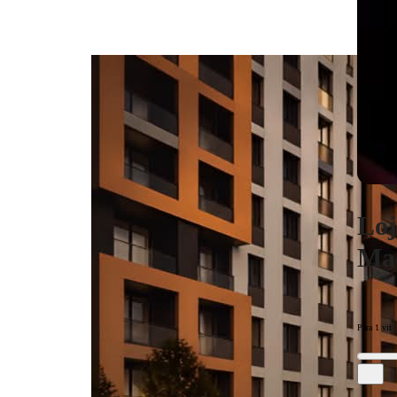
Loj
Maq
Para 1 vit