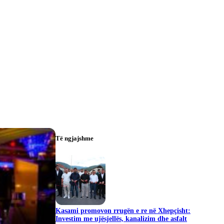
Të ngjajshme
Kasami promovon rrugën e re në Xhepçisht:
Investim me ujësjellës, kanalizim dhe asfalt