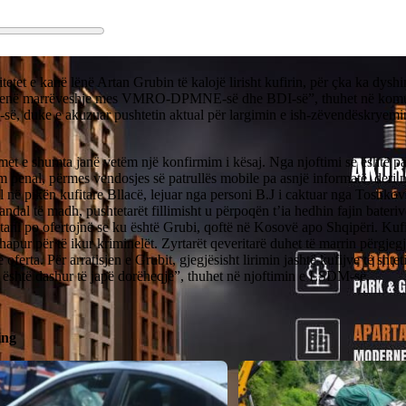
tetet e kanë lënë Artan Grubin të kalojë lirisht kufirin, për çka ka dys
qenë marrëveshje mes VMRO-DPMNE-së dhe BDI-së”, thuhet në komu
ë, duke e akuzuar pushtetin aktual për largimin e ish-zëvendëskryemin
et e shumta janë vetëm një konfirmim i kësaj. Nga njoftimi se është pa
m penal, përmes vendosjes së patrullës mobile pa asnjë informatë, deri 
l në pikën kufitare Bllacë, lejuar nga personi B.J i caktuar nga Toshko
andal të madh, pushtetarët fillimisht u përpoqën t’ia hedhin fajin bateri
tani po ofertojnë se ku është Grubi, qoftë në Kosovë apo Shqipëri. Kuf
 hapur për të ikur kriminelët. Zyrtarët qeveritarë duhet të marrin përgje
ë oferta. Për arratisjen e Grubit, gjegjësisht lirimin jashtë kufijve të shte
 është dashur të japë dorëheqje”, thuhet në njoftimin e LSDM-së.
ing