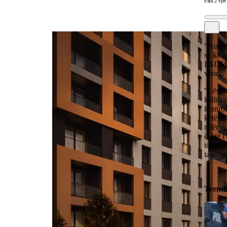
Para 2 vjet
“Autori
se ka 
LSDM-s
vendi.
“Lëshim
kallëzi
kontrol
këtë sk
ndërsa 
është i
të bëjn
tashmë
Trend