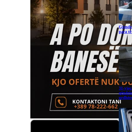
Gjendet
para të
31-vjeç
qëndrim
urdhëro