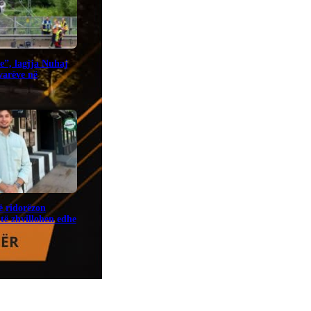
e”, lagjja Nuhaj
ovarëve në
ë ridorëzon
të zhvillohen edhe