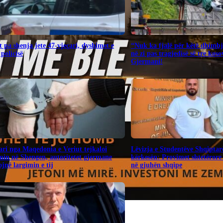
 pa shenja jete 47-vjeçari, dyshimet e
“Nuk ka fjalë për këtë dhimbj
 policisë
në zi pas tragjedisë së tre kos
Gjermani!
ari nga Maqedonia e Veriut tejkaloi
Lëvizja e Studentëve Shqiptar
in në Shengen, autoritetet gjermane
kërkesën: Provimet shtetërore 
jnë largimin e tij
në gjuhën shqipe