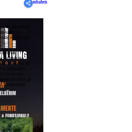
mbahen
hime të arsyeshme
nikatën e
istin e parë nga
rashtruar
në kalimin pa
vski. Të kapur në
ve të kamerave,
iri i Kosovës
gjësinë në vend që
tit, Toshkovski