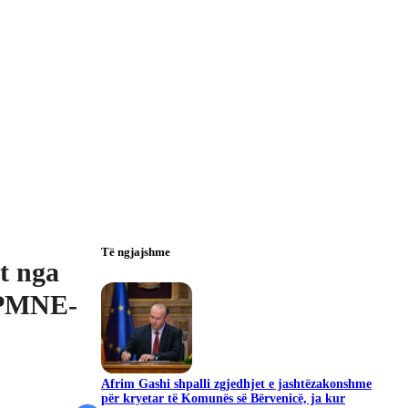
Të ngjajshme
t nga
DPMNE-
Afrim Gashi shpalli zgjedhjet e jashtëzakonshme
për kryetar të Komunës së Bërvenicë, ja kur