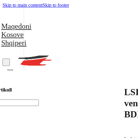
Skip to main content
Skip to footer
Maqedoni
Kosove
Shqiperi
Trendy
LSD
tikull
ve
BD