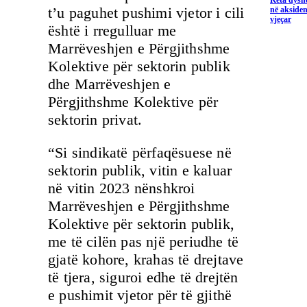
Këta dysho
t’u paguhet pushimi vjetor i cili
në aksiden
vjeçar
është i rregulluar me
Marrëveshjen e Përgjithshme
Kolektive për sektorin publik
dhe Marrëveshjen e
Përgjithshme Kolektive për
sektorin privat.
“Si sindikatë përfaqësuese në
sektorin publik, vitin e kaluar
në vitin 2023 nënshkroi
Marrëveshjen e Përgjithshme
Kolektive për sektorin publik,
me të cilën pas një periudhe të
gjatë kohore, krahas të drejtave
të tjera, siguroi edhe të drejtën
e pushimit vjetor për të gjithë