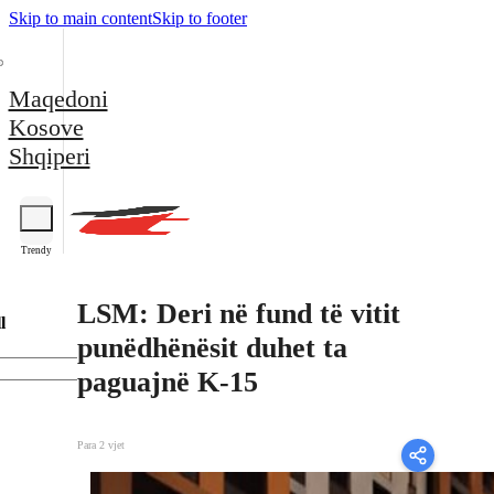
Skip to main content
Skip to footer
Maqedoni
Kosove
Shqiperi
Trendy
LSM: Deri në fund të vitit
l
punëdhënësit duhet ta
paguajnë K-15
Para 2 vjet