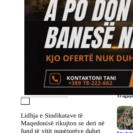
Të ngjaj
Lidhja e Sindikatave të
Maqedonisë rikujton se deri në
fund të vitit punëtorëve duhet