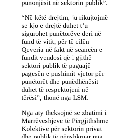
punonjësit në sektorin publik”.
“Në këtë drejtim, ju rikujtojmë
se kjo e drejtë duhet t’u
sigurohet punëtorëve deri në
fund të vitit, për të cilën
Qeveria në fakt në seancën e
fundit vendosi që i gjithë
sektori publik të paguajë
pagesën e pushimit vjetor për
punëtorët dhe punëdhënësit
duhet të respektojeni në
tërësi”, thonë nga LSM.
Nga aty theksojnë se zbatimi i
Marrëveshjeve të Përgjithshme
Kolektive për sektorin privat
dhe publik të nënshkruar nga