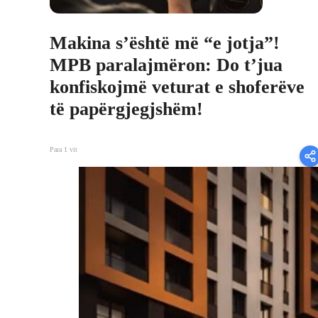
Makina s’është më “e jotja”!
MPB paralajmëron: Do t’jua
konfiskojmë veturat e shoferëve
të papërgjegjshëm!
Para 1 vit