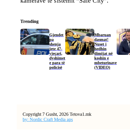
kamerave të sistemit “Safe City”.
Trending
Gjendet
Mbaruan
pa
dasmat!
shenja
Nuset i
jete 47-
hedhin
vjeçari,
dimijat në
dyshimet
koshin e
e para të
mbeturinave
policisë
(VIDEO)
Copyright 7 Gusht, 2026 Tetova1.mk
by: Nordic Craft Media aps