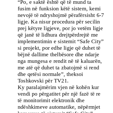
“Po, e saktë është që të mund ta
fusim në funksion këtë sistem, kemi
nevojë të ndryshojmë përafërsisht 6-7
ligje. Ka nisur procedura për secilin
prej këtyre ligjeve, por jo vetëm ligje
që janë të lidhura drejtpërdrejtë me
implementimin e sistemit “Safe City”
si projekt, por edhe ligje që duhet të
bëjnë dallime thelbësore dhe ndarje
nga mungesa e rendit në të kaluarën,
me atë që duhet ta zbatojmë si rend
dhe qetësi normale”, theksoi
Toshkovski për TV21.
Ky paralajmërim vjen në kohën kur
vendi po përgatitet për një fazë të re
të monitorimit elektronik dhe
ndëshkimeve automatike, nëpërmjet