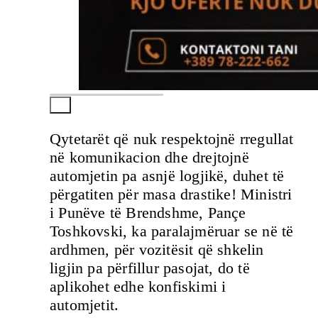
Qytetarët që nuk respektojnë rregullat
në komunikacion dhe drejtojnë
automjetin pa asnjë logjikë, duhet të
përgatiten për masa drastike! Ministri
i Punëve të Brendshme, Pançe
Toshkovski, ka paralajmëruar se në të
ardhmen, për vozitësit që shkelin
ligjin pa përfillur pasojat, do të
aplikohet edhe konfiskimi i
automjetit.