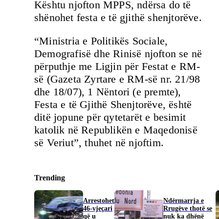
Kështu njofton MPPS, ndërsa do të
shënohet festa e të gjithë shenjtorëve.
“Ministria e Politikës Sociale,
Demografisë dhe Rinisë njofton se në
përputhje me Ligjin për Festat e RM-
së (Gazeta Zyrtare e RM-së nr. 21/98
dhe 18/07), 1 Nëntori (e premte),
Festa e të Gjithë Shenjtorëve, është
ditë jopune për qytetarët e besimit
katolik në Republikën e Maqedonisë
së Veriut”, thuhet në njoftim.
Trending
Arrestohet
Ndërmarrja e
46-vjeçari
Rrugëve thotë se
që u
nuk ka dhënë