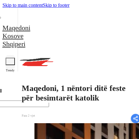
Skip to main content
Skip to footer
Maqedoni
Kosove
Shqiperi
Trendy
Maqedoni, 1 nëntori ditë feste
l
për besimtarët katolik
Para 2 vjet