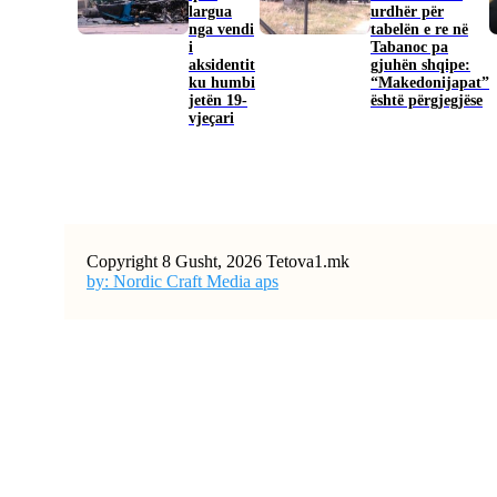
largua
urdhër për
nga vendi
tabelën e re në
i
Tabanoc pa
aksidentit
gjuhën shqipe:
ku humbi
“Makedonijapat”
jetën 19-
është përgjegjëse
vjeçari
Copyright 8 Gusht, 2026 Tetova1.mk
by: Nordic Craft Media aps