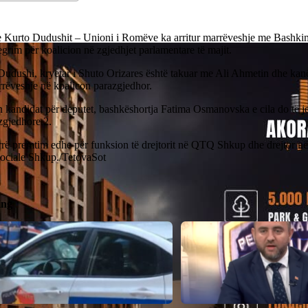
 e Kurto Dudushit – Unioni i Romëve ka arritur marrëveshje me Bashk
egrim për koalicion në zgjedhjet parlamentare të majit.
Dudushi, kryetar i Shuto Orizares është takuar me Ali Ahmetin dhe kanë
rrëveshje në koalicon parazgjedhor.
n kandidat për deputet, bashkëshortja Fatima Osmanovska e cila do të 
zgjedhore 2.
rë premtim edhe për funksion të drejtorit në QTQ Shkup dhe drejtor n
ociale Shkup./TetovaSot
ing