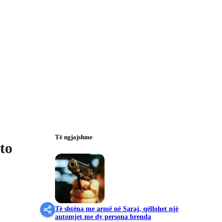
Të ngjajshme
to
Të shtëna me armë në Saraj, qëllohet një
automjet me dy persona brenda