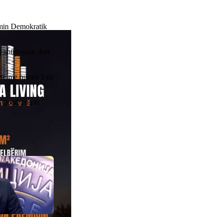
imin Demokratik
 shtrënguar dart
jetë me numër 5 në
ë Qendrën për