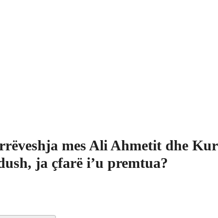
rëveshja mes Ali Ahmetit dhe Kur
ush, ja çfarë i’u premtua?