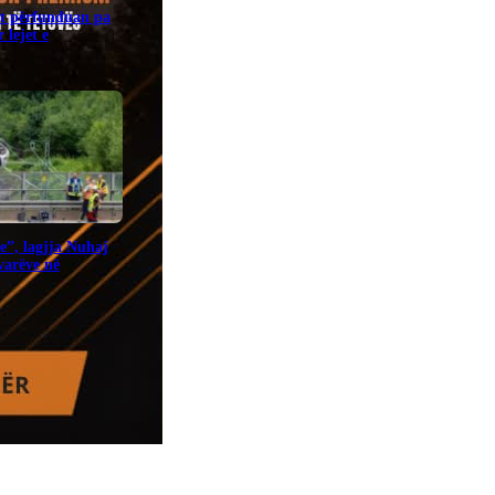
it përfunduan pa
 lejet e
e”, lagjja Nuhaj
ovarëve në