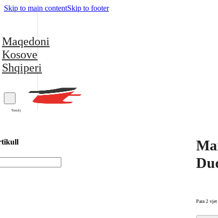
Skip to main content
Skip to footer
Maqedoni
Kosove
Shqiperi
Trendy
Mar
tikull
Dud
Para 2 vjet