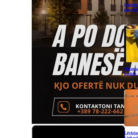
Gjendet
para të
Mbarua
koshin
Lëvizja
kërkesë