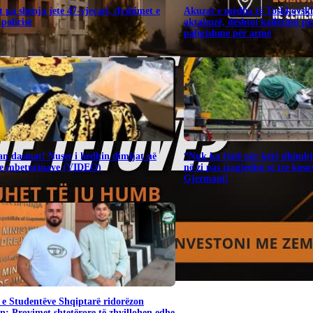
 pa shenja jete 47-vjeçari, dyshimet e
Akuzat e mëdha të Toshkovsk
 policisë
aktakuzë, dështoi kallëzimi për
paligjshme për armë
n dasmat! Nuset i hedhin dimijat në
“Nuk ka fjalë për këtë dhimbj
 e mbeturinave (VIDEO)
në zi pas tragjedisë së tre kos
Gjermani!
 e Studentëve Shqiptarë ridorëzon
n: Provimet shtetërore të zhvillohen edhe