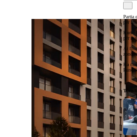
Partia
për Int
Kurto 
për ma
Ai fito
zonën 
Ka mar
Punë S
Trend