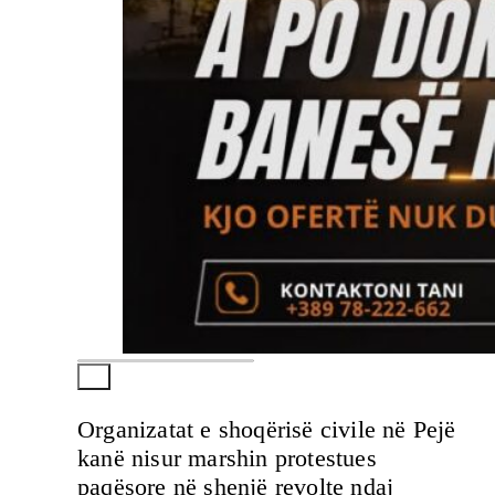
Organizatat e shoqërisë civile në Pejë
kanë nisur marshin protestues
paqësore në shenjë revolte ndaj