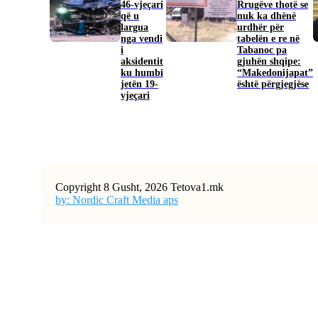
46-vjeçari
Rrugëve thotë se
që u
nuk ka dhënë
largua
urdhër për
nga vendi
tabelën e re në
i
Tabanoc pa
aksidentit
gjuhën shqipe:
ku humbi
“Makedonijapat”
jetën 19-
është përgjegjëse
vjeçari
Copyright 8 Gusht, 2026 Tetova1.mk
by: Nordic Craft Media aps