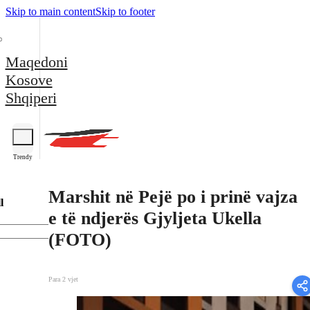
Skip to main content
Skip to footer
Maqedoni
Kosove
Shqiperi
Trendy
Marshit në Pejë po i prinë vajza
l
e të ndjerës Gjyljeta Ukella
(FOTO)
Para 2 vjet