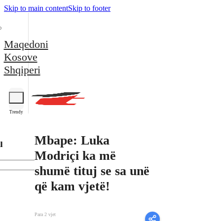
Skip to main content
Skip to footer
Maqedoni
Kosove
Shqiperi
Trendy
Mbape: Luka
l
Modriçi ka më
shumë tituj se sa unë
që kam vjetë!
Para 2 vjet