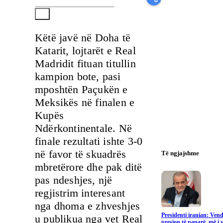
Këtë javë në Doha të
Katarit, lojtarët e Real
Madridit fituan titullin
kampion bote, pasi
mposhtën Paçukën e
Meksikës në finalen e
Kupës
Ndërkontinentale. Në
finale rezultati ishte 3-0
në favor të skuadrës
Të ngjajshme
mbretërore dhe pak ditë
pas ndeshjes, një
regjistrim interesant
nga dhoma e zhveshjes
Presidenti iranian: Vend
u publikua nga vet Real
presion të paparë, më i v