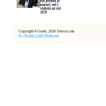
një presion të
paparë, më i
vështiri që viti
1979
Copyright 6 Gusht, 2026 Tetova1.mk
by: Nordic Craft Media aps