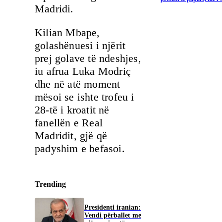
Madridi.
Kilian Mbape,
golashënuesi i njërit
prej golave ​​të ndeshjes,
iu afrua Luka Modriç
dhe në atë moment
mësoi se ishte trofeu i
28-të i kroatit në
fanellën e Real
Madridit, gjë që
padyshim e befasoi.
Trending
Presidenti iranian:
Vendi përballet me