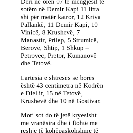
Deri në orën 07 të mëngjesit të
sotëm në Demir Kapi 11 litra
shi për metër katror, ​​12 Kriva
Pallankë, 11 Demir Kapi, 10
Vinicë, 8 Krushevë, 7
Manastir, Prilep, 5 Strumicë,
Berovë, Shtip, 1 Shkup –
Petrovec, Pretor, Kumanovë
dhe Tetovë.
Lartësia e shtresës së borës
është 43 centimetra në Kodrën
e Diellit, 15 në Tetovë,
Krushevë dhe 10 në Gostivar.
Moti sot do të jetë kryesisht
me vranësira dhe i ftohtë me
reshje të kohëpaskohshme të