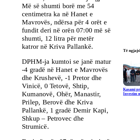
Më së shumti borë me 54
centimetra ka në Hanet e
Mavrovës, ndërsa për 4 orët e
fundit deri në orën 07:00 më së
shumti, 12 litra për metër
katror në Kriva Pallankë.
Të ngjaj
DPHM-ja kumtoi se janë matur
-4 gradë në Hanet e Mavrovës
dhe Krushevë, -1 Pretor dhe
Vinicë, 0 Tetovë, Shtip,
Kasami pr
Kumanovë, Ohër, Manastir,
Investim m
Prilep, Berovë dhe Kriva
Pallankë, 1 gradë Demir Kapi,
Shkup – Petrovec dhe
Strumicë.