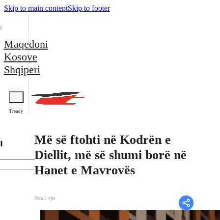
Skip to main content
Skip to footer
Maqedoni
Kosove
Shqiperi
Trendy
Më së ftohti në Kodrën e
l
Diellit, më së shumi borë në
Hanet e Mavrovës
Para 2 vjet