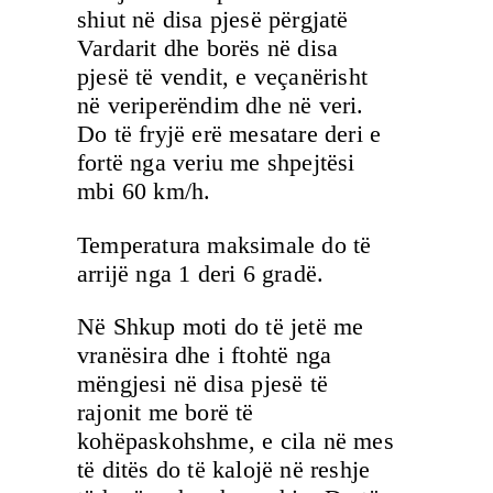
shiut në disa pjesë përgjatë
Vardarit dhe borës në disa
pjesë të vendit, e veçanërisht
në veriperëndim dhe në veri.
Do të fryjë erë mesatare deri e
fortë nga veriu me shpejtësi
mbi 60 km/h.
Temperatura maksimale do të
arrijë nga 1 deri 6 gradë.
Në Shkup moti do të jetë me
vranësira dhe i ftohtë nga
mëngjesi në disa pjesë të
rajonit me borë të
kohëpaskohshme, e cila në mes
të ditës do të kalojë në reshje