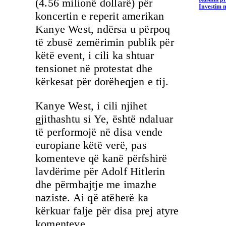
(4.56 milionë dollarë) për
Investim m
koncertin e reperit amerikan
Kanye West, ndërsa u përpoq
të zbusë zemërimin publik për
këtë event, i cili ka shtuar
tensionet në protestat dhe
kërkesat për dorëheqjen e tij.
Kanye West, i cili njihet
gjithashtu si Ye, është ndaluar
të performojë në disa vende
europiane këtë verë, pas
komenteve që kanë përfshirë
lavdërime për Adolf Hitlerin
dhe përmbajtje me imazhe
naziste. Ai që atëherë ka
kërkuar falje për disa prej atyre
komenteve.