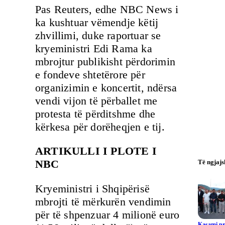
Pas Reuters, edhe NBC News i
ka kushtuar vëmendje këtij
zhvillimi, duke raportuar se
kryeministri Edi Rama ka
mbrojtur publikisht përdorimin
e fondeve shtetërore për
organizimin e koncertit, ndërsa
vendi vijon të përballet me
protesta të përditshme dhe
kërkesa për dorëheqjen e tij.
ARTIKULLI I PLOTE I
NBC
Të ngjaj
Kryeministri i Shqipërisë
mbrojti të mërkurën vendimin
për të shpenzuar 4 milionë euro
Kasami pr