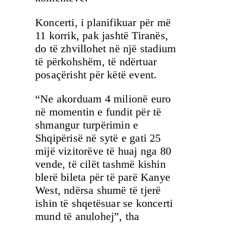
Koncerti, i planifikuar për më
11 korrik, pak jashtë Tiranës,
do të zhvillohet në një stadium
të përkohshëm, të ndërtuar
posaçërisht për këtë event.
“Ne akorduam 4 milionë euro
në momentin e fundit për të
shmangur turpërimin e
Shqipërisë në sytë e gati 25
mijë vizitorëve të huaj nga 80
vende, të cilët tashmë kishin
blerë bileta për të parë Kanye
West, ndërsa shumë të tjerë
ishin të shqetësuar se koncerti
mund të anulohej”, tha