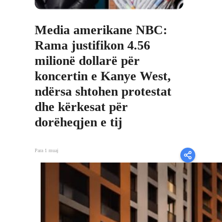
Media amerikane NBC:
Rama justifikon 4.56
milionë dollarë për
koncertin e Kanye West,
ndërsa shtohen protestat
dhe kërkesat për
dorëheqjen e tij
Para 1 muaj