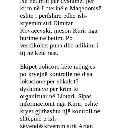
Në hetimin për dyshimet për
krim në Loterinë e Maqedonisë
është i përfshirë edhe ish-
kryeministri Dimitar
Kovaçevski, mëson Kurir nga
burime në hetim. Po
verifikohet puna dhe ndikimi i
tij në këtë rast.
Ekipet policore këtë mëngjes
po kryejnë kontrolle në disa
lokacione për shkak të
dyshimeve për krim të
organizuar në Llotari. Sipas
informacionit nga Kurir, është
kryer gjithashtu një kontroll në
shtëpinë e ish-
zëvendëskryeministrit Artan