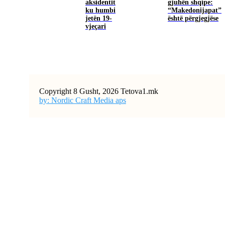
aksidentit
gjuhën shqipe:
ku humbi
“Makedonijapat”
jetën 19-
është përgjegjëse
vjeçari
Copyright 8 Gusht, 2026 Tetova1.mk
by: Nordic Craft Media aps