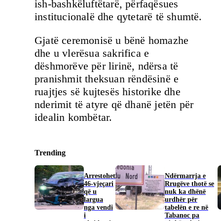
ish-bashkëluftëtarë, përfaqësues
institucionalë dhe qytetarë të shumtë.
Gjatë ceremonisë u bënë homazhe
dhe u vlerësua sakrifica e
dëshmorëve për lirinë, ndërsa të
pranishmit theksuan rëndësinë e
ruajtjes së kujtesës historike dhe
nderimit të atyre që dhanë jetën për
idealin kombëtar.
Trending
Arrestohet
Ndërmarrja e
46-vjeçari
Rrugëve thotë se
që u
nuk ka dhënë
largua
urdhër për
nga vendi
tabelën e re në
i
Tabanoc pa