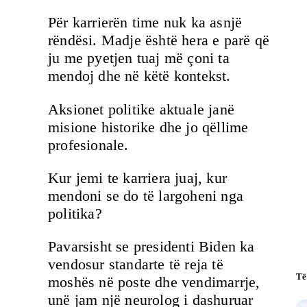
Për karrierën time nuk ka asnjë
rëndësi. Madje është hera e parë që
ju me pyetjen tuaj më çoni ta
mendoj dhe në këtë kontekst.
Aksionet politike aktuale janë
misione historike dhe jo qëllime
profesionale.
Kur jemi te karriera juaj, kur
mendoni se do të largoheni nga
politika?
Pavarsisht se presidenti Biden ka
vendosur standarte të reja të
Të
moshës në poste dhe vendimarrje,
unë jam një neurolog i dashuruar