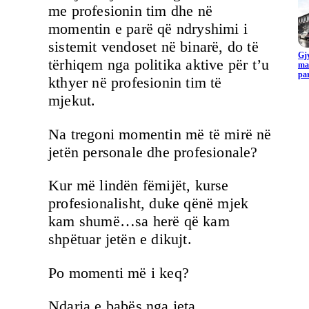
me profesionin tim dhe në
momentin e parë që ndryshimi i
sistemit vendoset në binarë, do të
Gjy
tërhiqem nga politika aktive për t’u
ma
pa
kthyer në profesionin tim të
mjekut.
Na tregoni momentin më të mirë në
jetën personale dhe profesionale?
Kur më lindën fëmijët, kurse
profesionalisht, duke qënë mjek
kam shumë…sa herë që kam
shpëtuar jetën e dikujt.
Po momenti më i keq?
Ndarja e babës nga jeta.