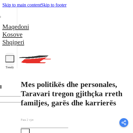
Skip to main content
Skip to footer
Maqedoni
Kosove
Shqiperi
Trendy
Mes politikës dhe personales,
l
Taravari tregon gjithçka rreth
familjes, garës dhe karrierës
Para 2 vjet