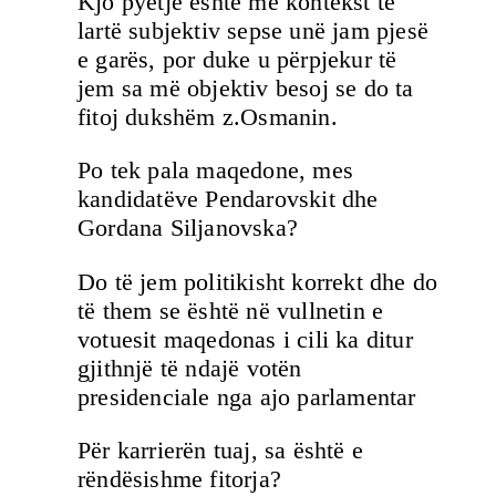
Kjo pyetje është me kontekst të
lartë subjektiv sepse unë jam pjesë
e garës, por duke u përpjekur të
jem sa më objektiv besoj se do ta
fitoj dukshëm z.Osmanin.
Po tek pala maqedone, mes
kandidatëve Pendarovskit dhe
Gordana Siljanovska?
Do të jem politikisht korrekt dhe do
të them se është në vullnetin e
votuesit maqedonas i cili ka ditur
gjithnjë të ndajë votën
presidenciale nga ajo parlamentar
Për karrierën tuaj, sa është e
rëndësishme fitorja?