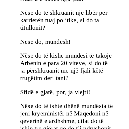
Nëse do të shkruanit një libër për
karrierën tuaj politike, si do ta
titullonit?
Nëse do, mundesh!
Nëse do të kishe mundësi të takoje
Arbenin e para 20 viteve, si do të
ja përshkruanit me një fjali këtë
rrugëtim deri tani?
Sfidë e gjatë, por, ja vlejti!
Nëse do të ishte dhënë mundësia të
jeni kryeministër në Maqedoni në
qeverinë e ardhshme, cilat do të
ishin tre gjërat që do t’i ndryshonit