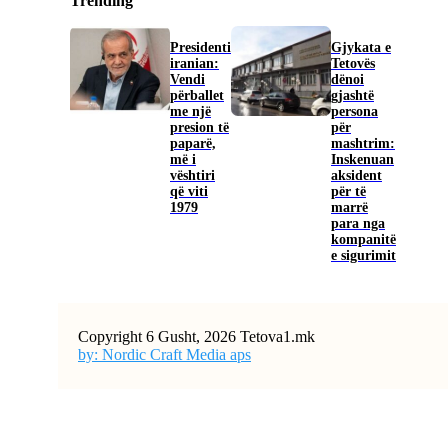
Trending
Presidenti
Gjykata e
iranian:
Tetovës
Vendi
dënoi
përballet
gjashtë
me një
persona
presion të
për
paparë,
mashtrim:
më i
Inskenuan
vështiri
aksident
që viti
për të
1979
marrë
para nga
kompanitë
e sigurimit
Copyright 6 Gusht, 2026 Tetova1.mk
by: Nordic Craft Media aps