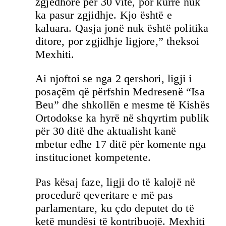
zgjedhore për 30 vite, por kurrë nuk
ka pasur zgjidhje. Kjo është e
kaluara. Qasja jonë nuk është politika
ditore, por zgjidhje ligjore,” theksoi
Mexhiti.
Ai njoftoi se nga 2 qershori, ligji i
posaçëm që përfshin Medresenë “Isa
Beu” dhe shkollën e mesme të Kishës
Ortodokse ka hyrë në shqyrtim publik
për 30 ditë dhe aktualisht kanë
mbetur edhe 17 ditë për komente nga
institucionet kompetente.
Pas kësaj faze, ligji do të kalojë në
procedurë qeveritare e më pas
parlamentare, ku çdo deputet do të
ketë mundësi të kontribuojë. Mexhiti