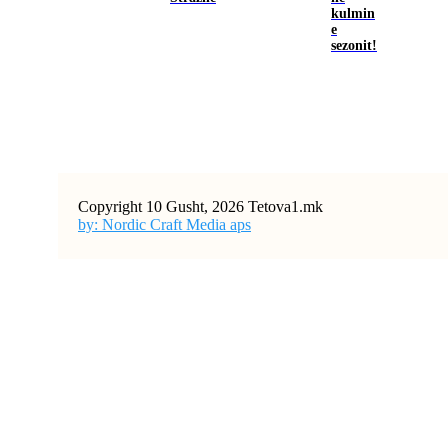
kulmin
e
sezonit!
Copyright 10 Gusht, 2026 Tetova1.mk
by: Nordic Craft Media aps