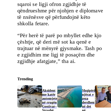
sqaroi se ligji ofron zgjidhje të
qëndrueshme për njohjen e diplomave
të nxënësve që përfundojnë këto
shkolla fetare.
“Për herë të parë po mbyllet edhe kjo
çështje, që deri më sot ka qenë e
trajtuar në mënyrë gjysmake. Tash po
e zgjidhim me ligj të posaçëm dhe
zgjidhje afatgjate,” tha ai.
Trending
Aksident
Shqipëri
me katër
ujërat e
automjete
zeza
në rrugën
derdhen
Gostivar–
në det
Strazhë
në