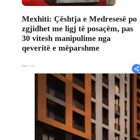
Mexhiti: Çështja e Medresesë po
zgjidhet me ligj të posaçëm, pas
30 vitesh manipulime nga
qeveritë e mëparshme
Para 1 vit