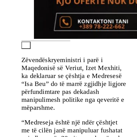
Zëvendëskryeministri i parë i
Maqedonisë së Veriut, Izet Mexhiti,
ka deklaruar se çështja e Medresesë
“Isa Beu” do të marrë zgjidhje ligjore
përfundimtare pas dekadash
manipulimesh politike nga qeveritë e
mëparshme.
“Medreseja është një ndër çështjet
me të cilën janë manipuluar fushatat