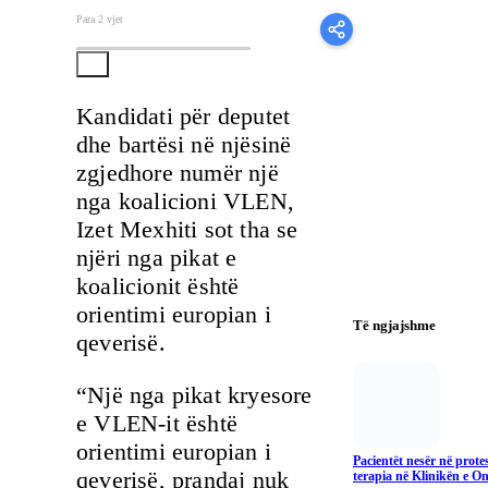
Para 2 vjet
Kandidati për deputet
dhe bartësi në njësinë
zgjedhore numër një
nga koalicioni VLEN,
Izet Mexhiti sot tha se
njëri nga pikat e
koalicionit është
orientimi europian i
Të ngjajshme
qeverisë.
“Një nga pikat kryesore
e VLEN-it është
orientimi europian i
Pacientët nesër në prote
qeverisë, prandaj nuk
terapia në Klinikën e On