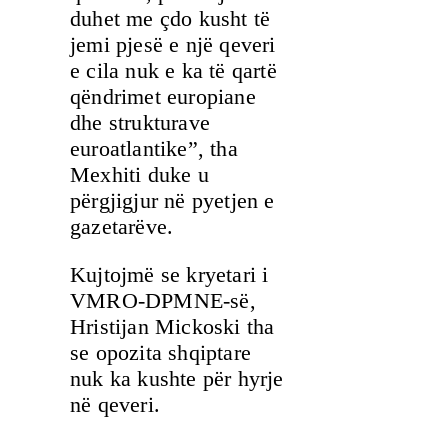
duhet me çdo kusht të
jemi pjesë e një qeveri
e cila nuk e ka të qartë
qëndrimet europiane
dhe strukturave
euroatlantike”, tha
Mexhiti duke u
përgjigjur në pyetjen e
gazetarëve.
Kujtojmë se kryetari i
VMRO-DPMNE-së,
Hristijan Mickoski tha
se opozita shqiptare
nuk ka kushte për hyrje
në qeveri.