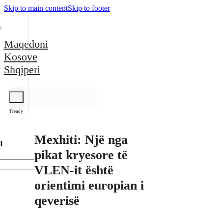
Skip to main content
Skip to footer
Maqedoni
Kosove
Shqiperi
Trendy
Mexhiti: Një nga
l
pikat kryesore të
VLEN-it është
orientimi europian i
qeverisë