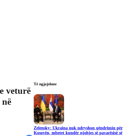
Të ngjajshme
e veturë
 në
Zelensky: Ukraina nuk ndryshon qëndrimin për
Kosovën, mbetet kundër njohjes së pavarësisë së