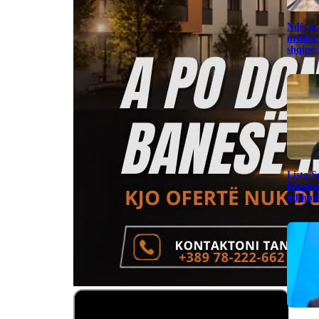
Ndërma
urdhër 
shqipe:
​Lista 
Kuvend
ndihmë 