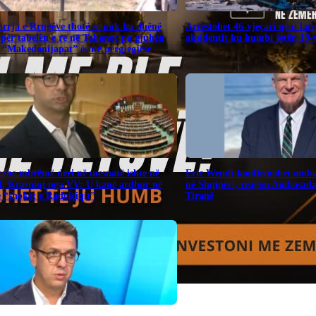
rrja e Rrugëve thotë se nuk ka dhënë
Arrestohet 46-vjeçari që u lar
për tabelën e re në Tabanoc pa gjuhën
aksidentit ku humbi jetën 19-v
 “Makedonijapat” është përgjegjëse
Serbe mbrëmë deri në mesnatë ishte në
Eric Wendt konfirmohet amba
, Krasniqi nga VV: U kanë ardhur në
në Shqipëri, reagon Ambasad
“shokët e Radoiçiqit”
Tiranë