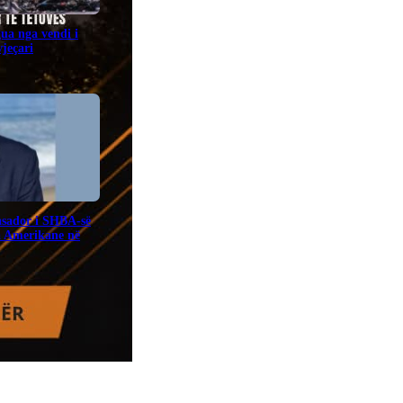
gua nga vendi i
jeçari
sador i SHBA-së
a Amerikane në