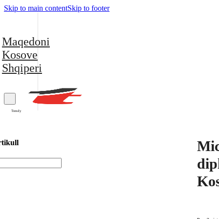
Skip to main content
Skip to footer
Maqedoni
Kosove
Shqiperi
Trendy
Mic
tikull
dip
Ko