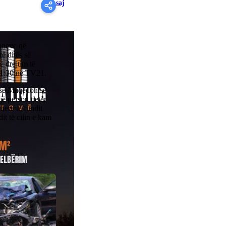
saj
ioneve që
ë ditës së
 drejtim të
 21:30 në TV21.
së së Maqedonisë
jë person tjetër
erë të fundit
it të cilin e kam