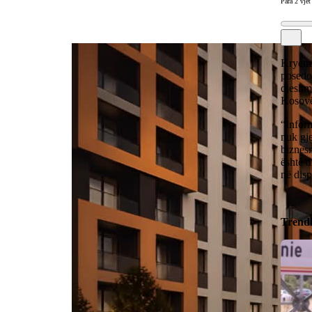
Para 2 vjet
Kryemi
posedo
djeshm
Kosovës
“Inform
nuk gje
biznes
është d
në disp
Trend