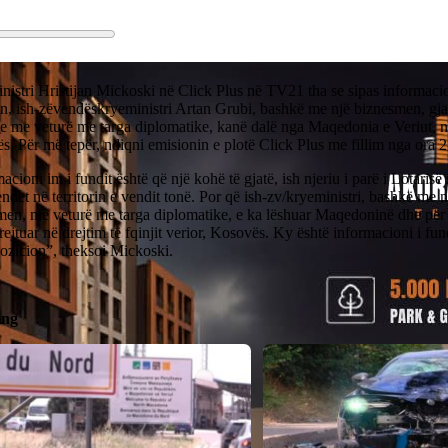
nistri Hristijan Mickoski në Click Plus në TV21 tha se sipas informac
n, ish-zëvendëskryeministri Artan Grubi, bashkë me një biznesmen, gjat
e me veturë me targa diplomatike, kanë dalë nga Maqedonia e Veriut, në
. Për më tepër, ndiqni emisionin e plotë Click Plus me fillim nga ora
acioni im i fundit është që një kohë të gjatë, ish njeriu i parë i Lotari
ndet në territorin e vendit tonë. Por që ish-zv/kryeministri, bashkë me n
men, me veturë me targa diplomatike, e ka lëshuar Maqedoninë dhe për h
rejtuar në drejtim të fqinjit verior, Kosovës. Ky është informacioni i fund
ozicion”, theksoi Mickoski.
ing